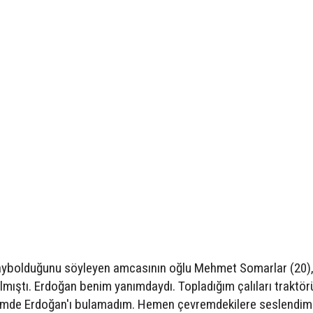
kaybolduğunu söyleyen amcasının oğlu Mehmet Somarlar (20),
lmıştı. Erdoğan benim yanımdaydı. Topladığım çalıları traktör
ümde Erdoğan'ı bulamadım. Hemen çevremdekilere seslendim