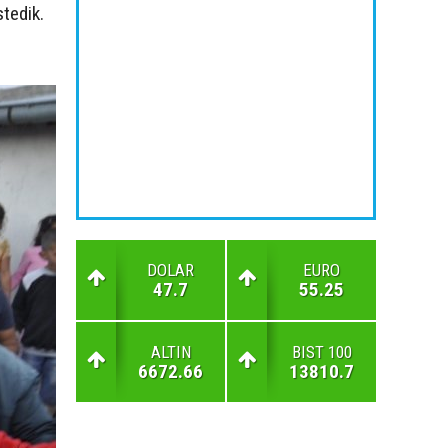
tedik.
DOLAR
EURO
47.7
55.25
ALTIN
BIST 100
6672.66
13810.7