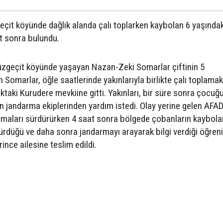
geçit köyünde dağlık alanda çalı toplarken kaybolan 6 yaşında
t sonra bulundu.
 Düzgeçit köyünde yaşayan Nazan-Zeki Somarlar çiftinin 5
omarlar, öğle saatlerinde yakınlarıyla birlikte çalı toplamak
ıktaki Kurudere mevkiine gitti. Yakınları, bir süre sonra çocuğ
 jandarma ekiplerinden yardım istedi. Olay yerine gelen AFA
şmaları sürdürürken 4 saat sonra bölgede çobanların kaybola
düğü ve daha sonra jandarmayı arayarak bilgi verdiği öğrenil
nce ailesine teslim edildi.