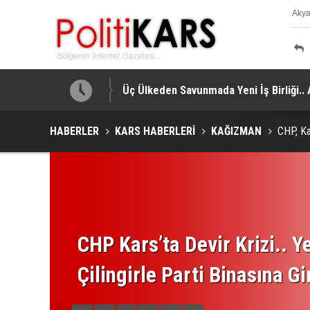
Aky
K
a Yapıldı!
Üç Ülkeden Savunmada Yeni İş Birliği.
HABERLER
KARS HABERLERİ
KAĞIZMAN
CHP, Ka
CHP Kars’ta Devir Krizi.. Ye
Çilingirle Parti Binasına Gi