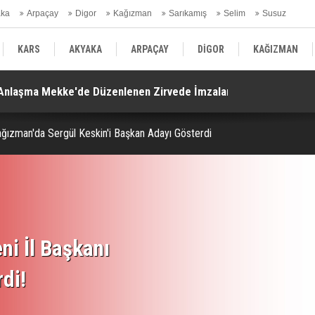
aka
Arpaçay
Digor
Kağızman
Sarıkamış
Selim
Susuz
ars Gündem
KARS
AKYAKA
ARPAÇAY
DİGOR
KAĞIZMAN
. Anlaşma Mekke'de Düzenlenen Zirvede İmzalandı!
Ko
SELİM
SUSUZ
KARS GÜNDEM
ğızman'da Sergül Keskin'i Başkan Adayı Gösterdi
ni İl Başkanı
rdi!