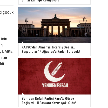
Dijital Kimliğe Kavuşuyor!
ki çocuk
 için
un
KATSO’dan Almanya Ticari İş Gezisi..
D, UMKE
Başvurular 14 Ağustos’a Kadar Sürecek!
n bir
di.
Yeniden Refah Partisi Kars'ta Görev
Değişimi.. İl Başkanı Kazım Şaki Oldu!