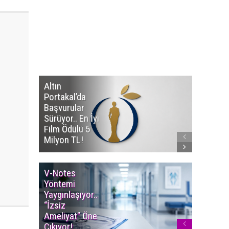
Altın
Manço’
Portakal’da
Mirasçıl
Başvurular
Telif Dav
Sürüyor.. En İyi
Eserleri
Film Ödülü 5
İadesi T
Milyon TL!
Edildi!
V-Notes
Islak M
Yöntemi
Uyarısı..
Yaygınlaşıyor..
Aylarınd
“İzsiz
Enfeksi
Ameliyat” Öne
Riskine 
Çıkıyor!