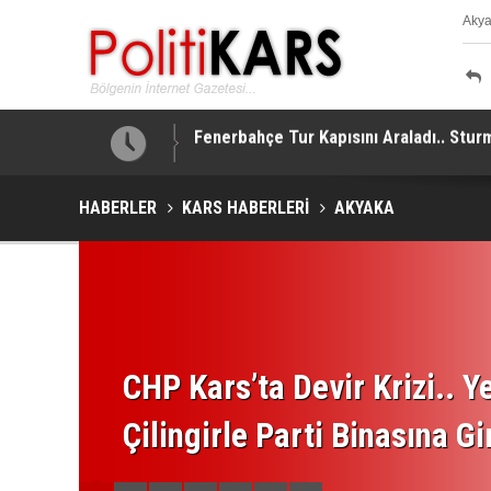
Aky
K
taj Sağladı!
Suriye’de Kritik Temaslar Peş Peşe.. Ş
HABERLER
KARS HABERLERİ
AKYAKA
CHP Kars’ta Devir Krizi.. Ye
Çilingirle Parti Binasına Gi