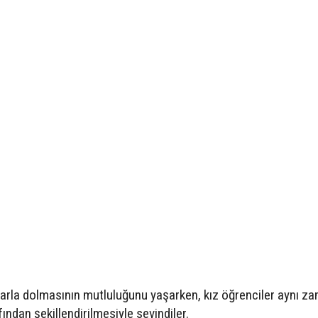
larla dolmasının mutluluğunu yaşarken, kız öğrenciler aynı z
fından şekillendirilmesiyle sevindiler.