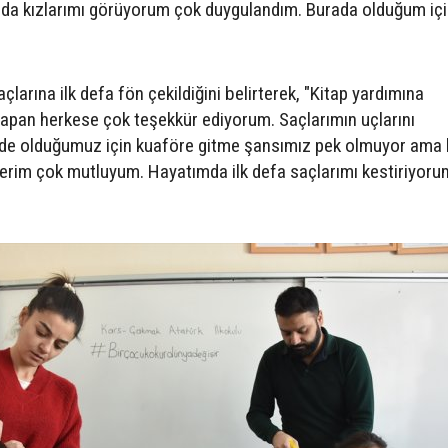
nda kızlarımı görüyorum çok duygulandım. Burada olduğum iç
larına ilk defa fön çekildiğini belirterek, "Kitap yardımına
 yapan herkese çok teşekkür ediyorum. Saçlarımın uçlarını
yde olduğumuz için kuaföre gitme şansımız pek olmuyor ama
derim çok mutluyum. Hayatımda ilk defa saçlarımı kestiriyoru