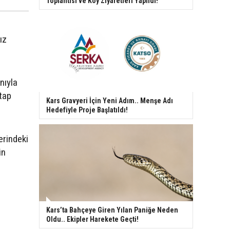
Toplantısı ve Köy Ziyaretleri Yapıldı!
ız
nıyla
tap
Kars Gravyeri İçin Yeni Adım.. Menşe Adı
Hedefiyle Proje Başlatıldı!
erindeki
in
Kars’ta Bahçeye Giren Yılan Paniğe Neden
Oldu.. Ekipler Harekete Geçti!