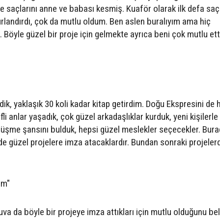
 saçlarını anne ve babası kesmiş. Kuaför olarak ilk defa saçl
landırdı, çok da mutlu oldum. Ben aslen buralıyım ama hiç
 Böyle güzel bir proje için gelmekte ayrıca beni çok mutlu etti
rdik, yaklaşık 30 koli kadar kitap getirdim. Doğu Ekspresini de
li anlar yaşadık, çok güzel arkadaşlıklar kurduk, yeni kişilerle
örüşme şansını bulduk, hepsi güzel meslekler seçecekler. Bura
e güzel projelere imza atacaklardır. Bundan sonraki projeler
im"
va da böyle bir projeye imza attıkları için mutlu olduğunu bel