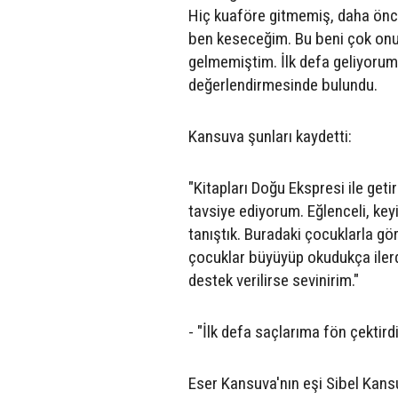
Hiç kuaföre gitmemiş, daha önce
ben keseceğim. Bu beni çok onur
gelmemiştim. İlk defa geliyorum.
değerlendirmesinde bulundu.
Kansuva şunları kaydetti:
"Kitapları Doğu Ekspresi ile geti
tavsiye ediyorum. Eğlenceli, keyif
tanıştık. Buradaki çocuklarla g
çocuklar büyüyüp okudukça ilerd
destek verilirse sevinirim."
- "İlk defa saçlarıma fön çektird
Eser Kansuva'nın eşi Sibel Kansu