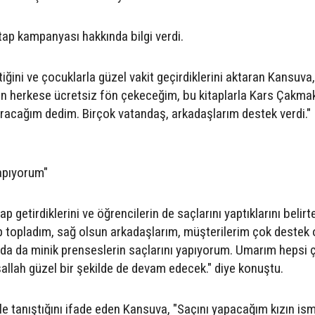
ap kampanyası hakkında bilgi verdi.
ttiğini ve çocuklarla güzel vakit geçirdiklerini aktaran Kansuva,
en herkese ücretsiz fön çekeceğim, bu kitaplarla Kars Çakma
racağım dedim. Birçok vatandaş, arkadaşlarım destek verdi."
yapıyorum"
 getirdiklerini ve öğrencilerin de saçlarını yaptıklarını belirt
p topladım, sağ olsun arkadaşlarım, müşterilerim çok destek o
rada da minik prenseslerin saçlarını yapıyorum. Umarım hepsi 
nşallah güzel bir şekilde de devam edecek." diye konuştu.
rle tanıştığını ifade eden Kansuva, "Saçını yapacağım kızın ism