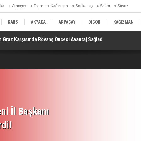
aka
Arpaçay
Digor
Kağızman
Sarıkamış
Selim
Susuz
ars Gündem
KARS
AKYAKA
ARPAÇAY
DİGOR
KAĞIZMAN
am’da Diplomasi ve Güvenlik Gündemi Öne Çıktı!
“M
SELİM
SUSUZ
KARS GÜNDEM
ni İl Başkanı
rdi!