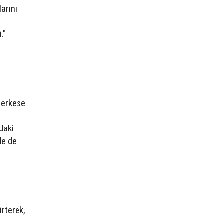
arını
."
 herkese
daki
de de
irterek,