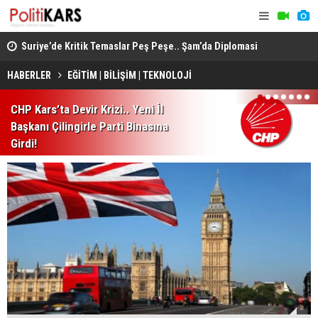
ında
Suriye’de Kritik Temaslar Peş Peşe.. Şam’da Diplomasi
“Milli Day
ve Güvenlik Gündemi Öne Çıktı!
HÜDA PAR d
HABERLER
EĞİTİM | BİLİŞİM | TEKNOLOJİ
1
2
3
4
5
6
7
CHP Kars’ta Devir Krizi.. Yeni İl
Başkanı Çilingirle Parti Binasına
Girdi!