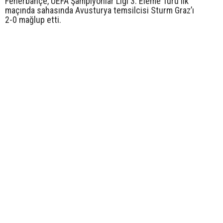
Fenerbahçe, UEFA Şampiyonlar Ligi 3. Eleme Turu ilk
maçında sahasında Avusturya temsilcisi Sturm Graz’ı
2-0 mağlup etti.