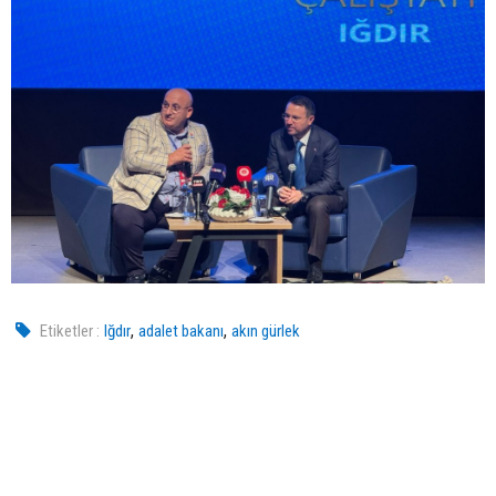
,
,
Etiketler :
Iğdır
adalet bakanı
akın gürlek