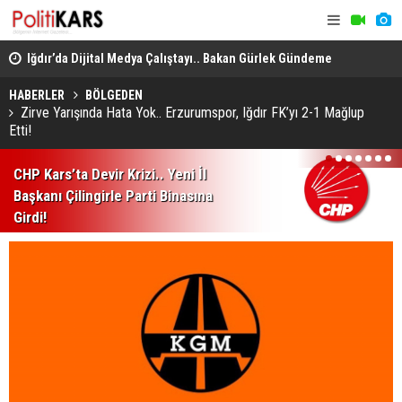
en
Iğdır’da Dijital Medya Çalıştayı.. Bakan Gürlek Gündeme
Büyükbaş H
İlişkin Soruları Yanıtladı!
GEKİS'in İlk
HABERLER
BÖLGEDEN
Zirve Yarışında Hata Yok.. Erzurumspor, Iğdır FK’yı 2-1 Mağlup
Etti!
1
2
3
4
5
6
7
CHP Kars’ta Devir Krizi.. Yeni İl
Başkanı Çilingirle Parti Binasına
Girdi!