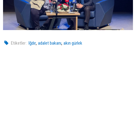
,
,
Etiketler :
Iğdır
adalet bakanı
akın gürlek