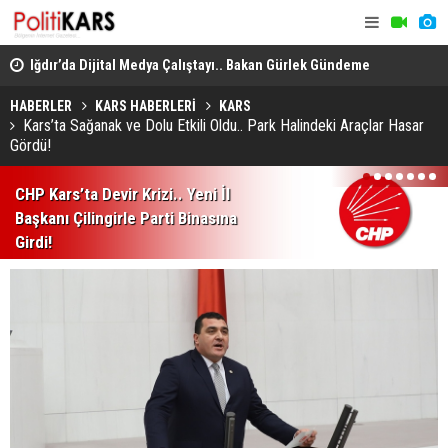
en
Iğdır’da Dijital Medya Çalıştayı.. Bakan Gürlek Gündeme
Büyükbaş H
İlişkin Soruları Yanıtladı!
GEKİS'in İlk
HABERLER
KARS HABERLERİ
KARS
Kars’ta Sağanak ve Dolu Etkili Oldu.. Park Halindeki Araçlar Hasar
Gördü!
1
2
3
4
5
6
7
CHP Kars’ta Devir Krizi.. Yeni İl
Başkanı Çilingirle Parti Binasına
Girdi!