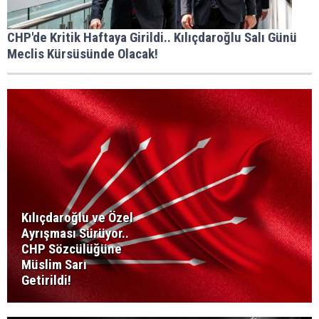
CHP'de Kritik Haftaya Girildi.. Kılıçdaroğlu Salı Günü
Meclis Kürsüsünde Olacak!
Kılıçdaroğlu ve Özel
Ayrışması Sürüyor..
CHP Sözcülüğüne
Müslim Sarı
Getirildi!