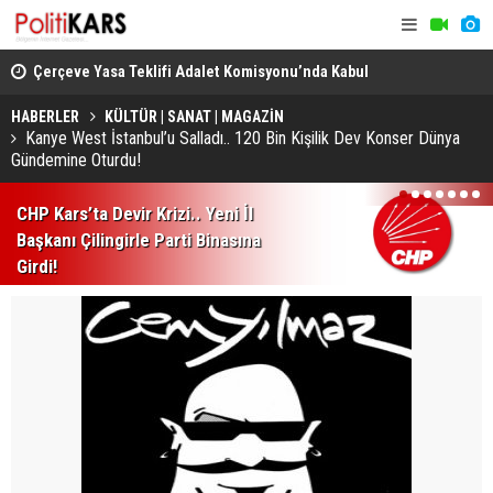
ezerv
Çerçeve Yasa Teklifi Adalet Komisyonu’nda Kabul
Erzurum’da
Edildi.. 18 Saatlik Mesai Sona Erdi!
Programı v
HABERLER
KÜLTÜR | SANAT | MAGAZİN
Kanye West İstanbul’u Salladı.. 120 Bin Kişilik Dev Konser Dünya
Gündemine Oturdu!
1
2
3
4
5
6
7
CHP Kars’ta Devir Krizi.. Yeni İl
Başkanı Çilingirle Parti Binasına
Girdi!