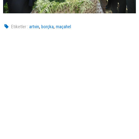
,
,
Etiketler :
artvin
borçka
maçahel