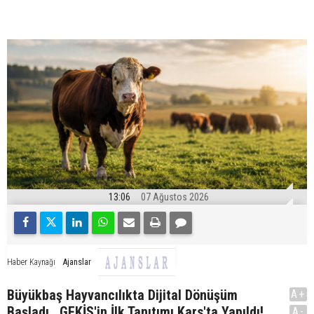
13:06
07 Ağustos 2026
Ajanslar
Haber Kaynağı
Büyükbaş Hayvancılıkta Dijital Dönüşüm
A+
Başladı.. GEKİS'in İlk Tanıtımı Kars'ta Yapıldı!
A-