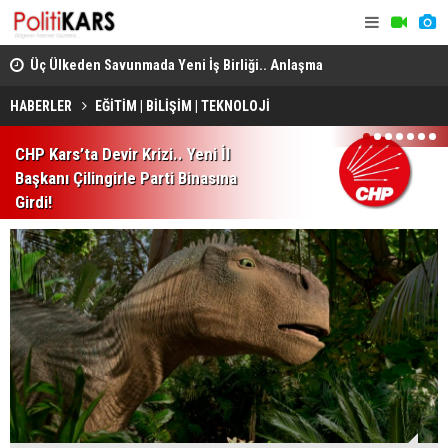
Üç Ülkeden Savunmada Yeni İş Birliği.. Anlaşma
Konya’da A
Mekke'de Düzenlenen Zirvede İmzalandı!
HABERLER
EĞİTİM | BİLİŞİM | TEKNOLOJİ
1
2
3
4
5
6
7
CHP Kars’ta Devir Krizi.. Yeni İl
Başkanı Çilingirle Parti Binasına
Girdi!