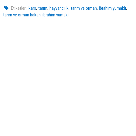
,
,
,
,
,
Etiketler :
kars
tarım
hayvancılık
tarım ve orman
ibrahim yumaklı
tarım ve orman bakanı ibrahim yumaklı