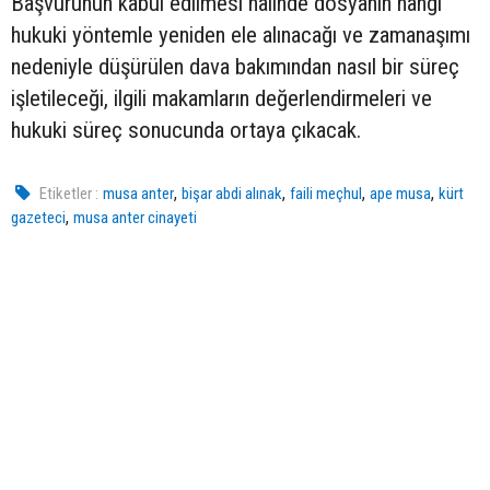
Başvurunun kabul edilmesi hâlinde dosyanın hangi
hukuki yöntemle yeniden ele alınacağı ve zamanaşımı
nedeniyle düşürülen dava bakımından nasıl bir süreç
işletileceği, ilgili makamların değerlendirmeleri ve
hukuki süreç sonucunda ortaya çıkacak.
,
,
,
,
Etiketler :
musa anter
bişar abdi alınak
faili meçhul
ape musa
kürt
,
gazeteci
musa anter cinayeti