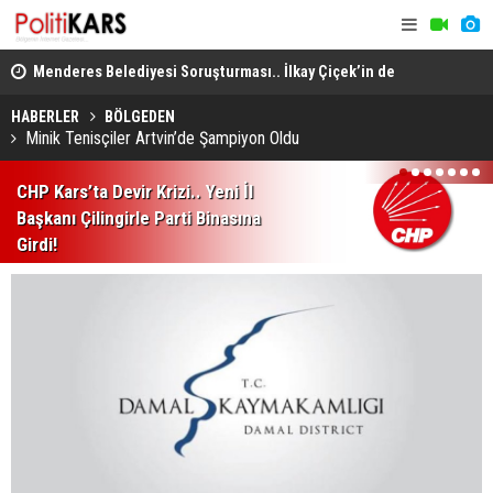
lleri
Menderes Belediyesi Soruşturması.. İlkay Çiçek’in de
Musa Anter 
Aralarında Olduğu 10 Kişi Tutuklandı!
Yeniden İn
HABERLER
BÖLGEDEN
Minik Tenisçiler Artvin’de Şampiyon Oldu
1
2
3
4
5
6
7
CHP Kars’ta Devir Krizi.. Yeni İl
Başkanı Çilingirle Parti Binasına
Girdi!