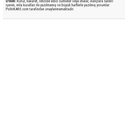
UYARI:
Küfür, hakaret, rencide edici cümleler veya imalar, inançlara saldırı
içeren, imla kuralları ile yazılmamış ve büyük harflerle yazılmış yorumlar
PolitiKARS.com tarafından onaylanmamaktadır.