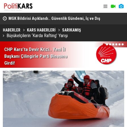
adec
MGK Bildirisi Açıklandı.. Güvenlik Gündemi, İç ve Dış
Domuz Sanı
Politika Başlıkları Değerlendirildi!
HABERLER
KARS HABERLERİ
SARIKAMIŞ
Büyükelçilerin ‘Karda Rafting’ Yarışı
1
2
3
4
5
6
7
CHP Kars’ta Devir Krizi.. Yeni İl
Başkanı Çilingirle Parti Binasına
Girdi!