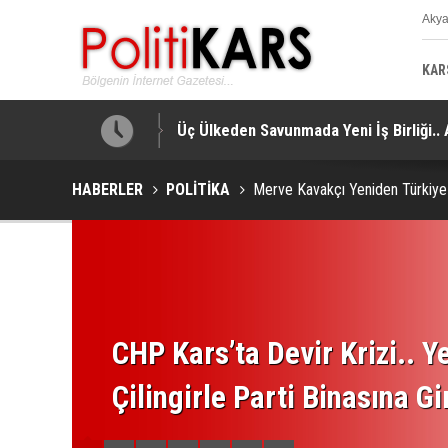
Aky
K
KAR
a Yapıldı!
Üç Ülkeden Savunmada Yeni İş Birliği.
HABERLER
POLİTİKA
Merve Kavakçı Yeniden Türkiye
CHP Kars’ta Devir Krizi.. Ye
Çilingirle Parti Binasına Gi