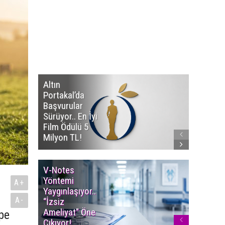
Altın
Manço’
Portakal’da
Mirasçıl
Başvurular
Telif Dav
Sürüyor.. En İyi
Eserleri
Film Ödülü 5
İadesi T
Milyon TL!
Edildi!
V-Notes
Islak M
Yöntemi
Uyarısı..
A+
Yaygınlaşıyor..
Aylarınd
A-
“İzsiz
Enfeksi
Ameliyat” Öne
Riskine 
pe
Çıkıyor!