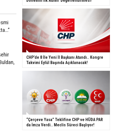
Dönemin İlk Adımı' Değerlendirmesi!
esmi
a...”
şehir
CHP’de 8 İle Yeni İl Başkanı Atandı.. Kongre
Buldan,
Takvimi Eylül Başında Açıklanacak!
“Çerçeve Yasa” Teklifine CHP ve HÜDA PAR
da İmza Verdi.. Meclis Süreci Başlıyor!