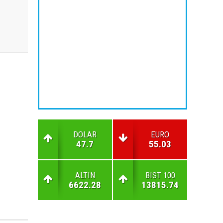
DOLAR
EURO
47.7
55.03
ALTIN
BIST 100
6622.28
13815.74