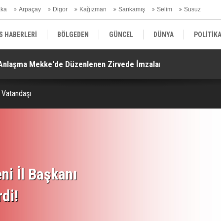
aka
Arpaçay
Digor
Kağızman
Sarıkamış
Selim
Susuz
ars Gündem
S HABERLERİ
BÖLGEDEN
GÜNCEL
DÜNYA
POLİTİK
. Anlaşma Mekke'de Düzenlenen Zirvede İmzalandı!
Ko
EKONOMİ | FİNANS | OTOMOTİV
KÜLTÜR | SANAT | MAGAZİN
SAĞ
 Vatandaşı
ni İl Başkanı
rdi!