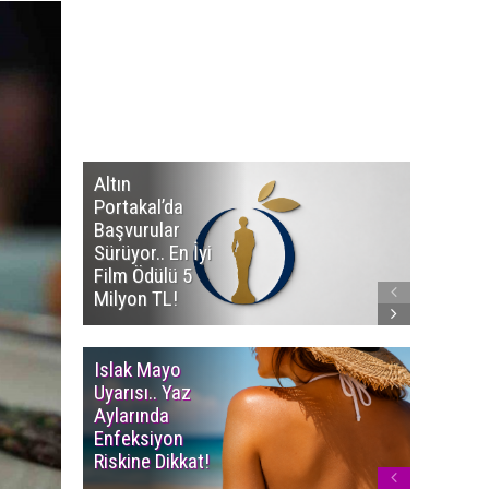
Altın
Manço’
Portakal’da
Mirasçıl
Başvurular
Telif Dav
Sürüyor.. En İyi
Eserleri
Film Ödülü 5
İadesi T
Milyon TL!
Edildi!
Islak Mayo
Multiple
Uyarısı.. Yaz
Myelom
Aylarında
Uyarısı.
Enfeksiyon
Süren K
Riskine Dikkat!
Ağrıların
Dikkate 