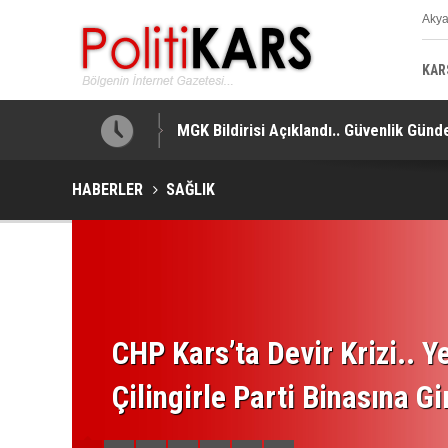
Aky
K
KAR
MGK Bildirisi Açıklandı.. Güvenlik Gündem
HABERLER
SAĞLIK
CHP Kars’ta Devir Krizi.. Ye
Çilingirle Parti Binasına Gi