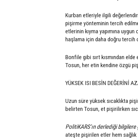
Kurban etleriyle ilgili değerlen
pişirme yönteminin tercih edilme
etlerinin kıyma yapımına uygun o
haşlama için daha doğru tercih o
Bonfile gibi sırt kısmından elde
Tosun, her etin kendine özgü pişi
YÜKSEK ISI BESİN DEĞERİNİ A
Uzun süre yüksek sıcaklıkta pişi
belirten Tosun, et pişirilirken sı
PolitiKARS’ın derlediği bilgilere
ateşte pişirilen etler hem sağlı