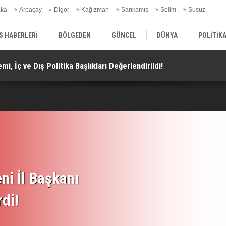
aka
Arpaçay
Digor
Kağızman
Sarıkamış
Selim
Susuz
ars Gündem
S HABERLERİ
BÖLGEDEN
GÜNCEL
DÜNYA
POLİTİK
i, İç ve Dış Politika Başlıkları Değerlendirildi!
Do
EKONOMİ | FİNANS | OTOMOTİV
KÜLTÜR | SANAT | MAGAZİN
SAĞ
ni İl Başkanı
rdi!