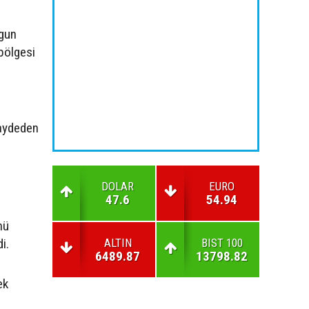
ygun
 bölgesi
kaydeden
DOLAR
EURO
47.6
54.94
nü
i.
ALTIN
BIST 100
6489.87
13798.82
ek