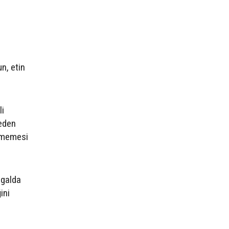
n, etin
li
eden
ilmemesi
ngalda
ini