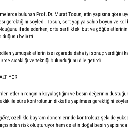
dirmelerde bulunan Prof. Dr. Murat Tosun, etin yapısına göre u
si gerektiğini söyledi. Tosun, sert yapıya sahip boyun ve kol
lduğunu ifade ederken, orta sertlikteki but ve göğüs etlerinin
lduğunu belirtti.
 edilen yumuşak etlerin ise ızgarada daha iyi sonuç verdiğini 
rme sıcaklığı ve tekniği bulunduğunu dile getirdi.
ZALTIYOR
rilen etlerin renginin koyulaştığını ve besin değerinin düştüğü
caklık ile süre kontrolünün dikkatle yapılması gerektiğini söyled
 göre;
özellikle bayram dönemlerinde kontrolsüz şekilde yüks
k açısından risk oluşturuyor hem de etin doğal besin yapısında