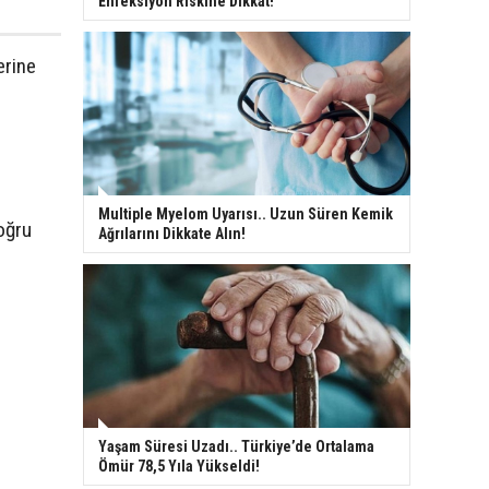
Enfeksiyon Riskine Dikkat!
erine
Multiple Myelom Uyarısı.. Uzun Süren Kemik
oğru
Ağrılarını Dikkate Alın!
Yaşam Süresi Uzadı.. Türkiye’de Ortalama
Ömür 78,5 Yıla Yükseldi!