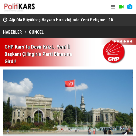
lı
Ağrı'da Büyükbaş Hayvan Hırsızlığında Yeni Gelişme.. 15
Uzmanlardan
Hayvan Doğubayazıt'ta Bulundu!
Enfeksiyon 
HABERLER
GÜNCEL
1
2
3
4
5
6
7
CHP Kars’ta Devir Krizi.. Yeni İl
Başkanı Çilingirle Parti Binasına
Girdi!