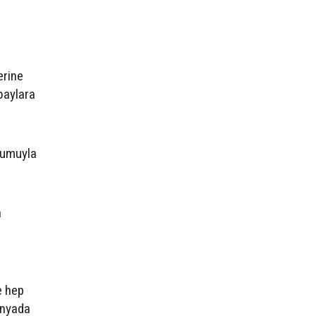
erine
baylara
plumuyla
a
e hep
ünyada