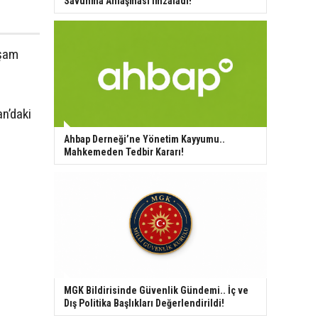
Savunma Anlaşması İmzaladı!
kşam
an’daki
Ahbap Derneği’ne Yönetim Kayyumu..
Mahkemeden Tedbir Kararı!
MGK Bildirisinde Güvenlik Gündemi.. İç ve
Dış Politika Başlıkları Değerlendirildi!