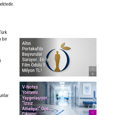
ektedir.
Türk
 bir
Altın
Manço’
Portakal’da
Mirasçıl
Başvurular
Telif Dav
Sürüyor.. En İyi
Eserleri
i
Film Ödülü 5
İadesi T
Milyon TL!
Edildi!
V-Notes
Islak M
Yöntemi
Uyarısı..
unlar
Yaygınlaşıyor..
Aylarınd
“İzsiz
Enfeksi
Ameliyat” Öne
Riskine 
Çıkıyor!