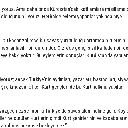
miyoruz. Ama daha önce Kürdistan'daki katliamlara misilleme 
n olduğunu biliyoruz. Herhalde eylemi yapanlar yakında niye
rşı bu kadar zalimce bir savaş yürütüldüğü ortamda birilerinin
ası anlaşılır bir durumdur. Cizre’de genç, sivil katleden bir de
ye hakkı yoktur. Bu eylemlerin sonuçları Kürdistan'da yapılan
yoruz; ancak Türkiye'nin aydınları, yazarları, basıncıları, siyas
rşı çıkmazsa; öfkeli Kürt gençleri de bu Kürt halkına yapılan
.
azgeçmezse tabii ki Türkiye de savaş alanı haline gelir. Köyle
llerine sürülen Kürtlerin şimdi Kürt şehirlerinin ve kasabaların
siz kalmasını kimse bekleyemez.”