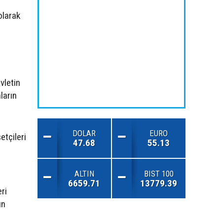
olarak
vletin
ların
DOLAR
EURO
etçileri
47.68
55.13
ALTIN
BIST 100
6659.71
13779.39
ri
ın