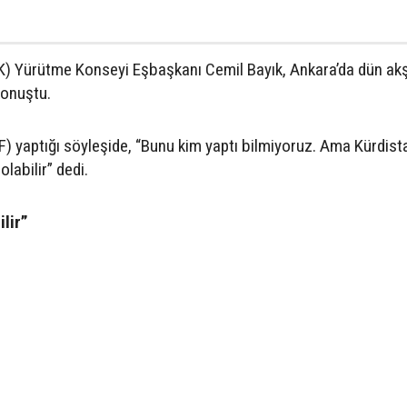
KCK) Yürütme Konseyi Eşbaşkanı Cemil Bayık, Ankara’da dün a
 konuştu.
F) yaptığı söyleşide, “Bunu kim yaptı bilmiyoruz. Ama Kürdist
labilir” dedi.
lir”