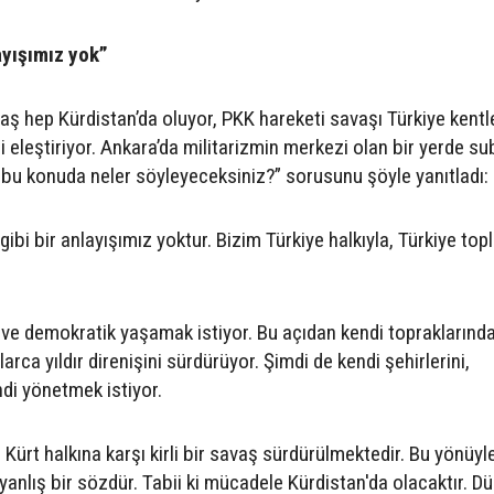
ayışımız yok”
avaş hep Kürdistan’da oluyor, PKK hareketi savaşı Türkiye kentl
i eleştiriyor. Ankara’da militarizmin merkezi olan bir yerde su
e bu konuda neler söyleyeceksiniz?” sorusunu şöyle yanıtladı:
ibi bir anlayışımız yoktur. Bizim Türkiye halkıyla, Türkiye to
r ve demokratik yaşamak istiyor. Bu açıdan kendi topraklarınd
arca yıldır direnişini sürdürüyor. Şimdi de kendi şehirlerini,
ndi yönetmek istiyor.
ürt halkına karşı kirli bir savaş sürdürülmektedir. Bu yönüyl
anlış bir sözdür. Tabii ki mücadele Kürdistan'da olacaktır. D