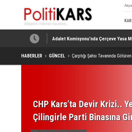
Aky
K
KAR
!
Adalet Komisyonu’nda Çerçeve Yasa Mes
HABERLER
GÜNCEL
Çarptığı Şahsı Tavanında Götüren
CHP Kars’ta Devir Krizi.. Ye
Çilingirle Parti Binasına Gi