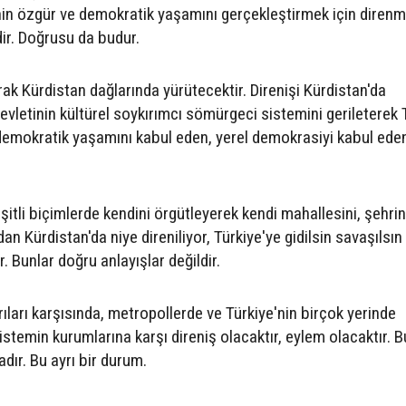
inin özgür ve demokratik yaşamını gerçekleştirmek için direnm
ir. Doğrusu da budur.
arak Kürdistan dağlarında yürütecektir. Direnişi Kürdistan'da
devletinin kültürel soykırımcı sömürgeci sistemini gerileterek 
 demokratik yaşamını kabul eden, yerel demokrasiyi kabul eden
tli biçimlerde kendini örgütleyerek kendi mahallesini, şehrin
an Kürdistan'da niye direniliyor, Türkiye'ye gidilsin savaşılsın
r. Bunlar doğru anlayışlar değildir.
ırıları karşısında, metropollerde ve Türkiye'nin birçok yerinde
istemin kurumlarına karşı direniş olacaktır, eylem olacaktır. B
dır. Bu ayrı bir durum.