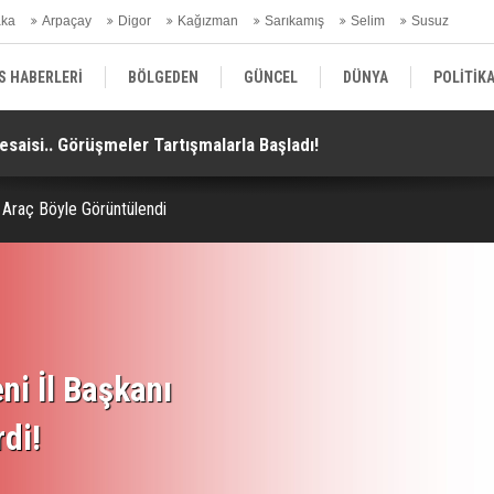
aka
Arpaçay
Digor
Kağızman
Sarıkamış
Selim
Susuz
ars Gündem
S HABERLERİ
BÖLGEDEN
GÜNCEL
DÜNYA
POLİTİK
aisi.. Görüşmeler Tartışmalarla Başladı!
TH
EKONOMİ | FİNANS | OTOMOTİV
KÜLTÜR | SANAT | MAGAZİN
SAĞ
 Araç Böyle Görüntülendi
ni İl Başkanı
rdi!