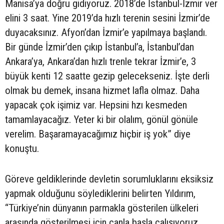
Manisa’ya doğru gidiyoruz. 2018’de İstanbul-İzmir ver
elini 3 saat. Yine 2019’da hızlı terenin sesini İzmir’de
duyacaksınız. Afyon’dan İzmir’e yapılmaya başlandı.
Bir günde İzmir’den çıkıp İstanbul’a, İstanbul’dan
Ankara’ya, Ankara’dan hızlı trenle tekrar İzmir’e, 3
büyük kenti 12 saatte gezip gelecekseniz. İşte derli
olmak bu demek, insana hizmet lafla olmaz. Daha
yapacak çok işimiz var. Hepsini hzı kesmeden
tamamlayacağız. Yeter ki bir olalım, gönül gönüle
verelim. Başaramayacağımız hiçbir iş yok” diye
konuştu.
Göreve geldiklerinde devletin sorumluklarını eksiksiz
yapmak olduğunu söylediklerini belirten Yıldırım,
“Türkiye’nin dünyanın parmakla gösterilen ülkeleri
arasında gösterilmesi için canla başla çalışıyoruz.