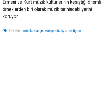
Ermeni ve Kürt müzik kültürlerinin kesiştiği önemli
örneklerden biri olarak müzik tarihindeki yerini
koruyor.
,
,
,
Etiketler :
müzik
kürtçe
kürtçe müzik
aram tigran