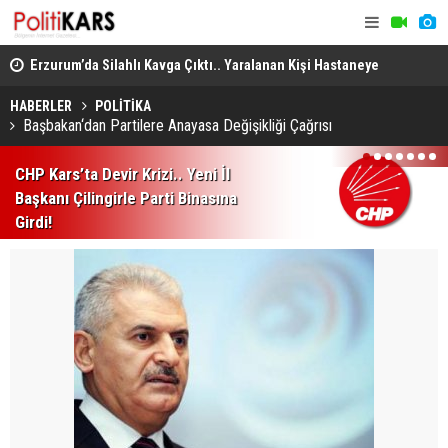
ü, 1
Erzurum’da Silahlı Kavga Çıktı.. Yaralanan Kişi Hastaneye
Menderes B
Kaldırıldı, Şüpheli Kaçtı!
Uzaklaştırı
HABERLER
POLİTİKA
Başbakan‘dan Partilere Anayasa Değişikliği Çağrısı
1
2
3
4
5
6
7
CHP Kars’ta Devir Krizi.. Yeni İl
Başkanı Çilingirle Parti Binasına
Girdi!