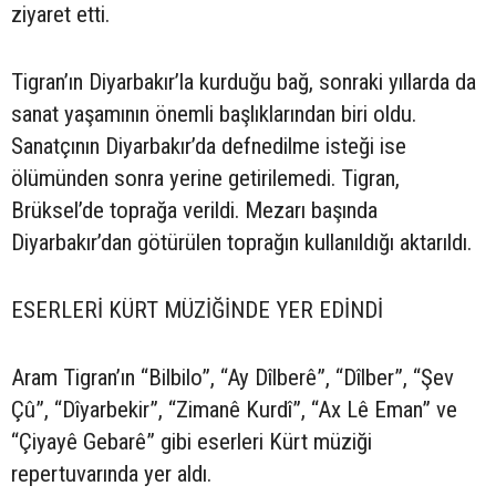
ziyaret etti.
Tigran’ın Diyarbakır’la kurduğu bağ, sonraki yıllarda da
sanat yaşamının önemli başlıklarından biri oldu.
Sanatçının Diyarbakır’da defnedilme isteği ise
ölümünden sonra yerine getirilemedi. Tigran,
Brüksel’de toprağa verildi. Mezarı başında
Diyarbakır’dan götürülen toprağın kullanıldığı aktarıldı.
ESERLERİ KÜRT MÜZİĞİNDE YER EDİNDİ
Aram Tigran’ın “Bilbilo”, “Ay Dîlberê”, “Dîlber”, “Şev
Çû”, “Dîyarbekir”, “Zimanê Kurdî”, “Ax Lê Eman” ve
“Çiyayê Gebarê” gibi eserleri Kürt müziği
repertuvarında yer aldı.