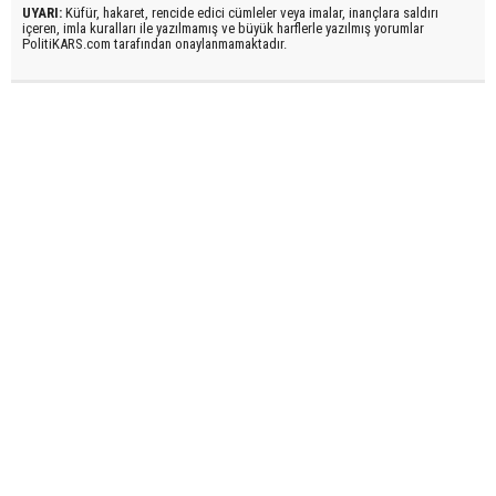
UYARI:
Küfür, hakaret, rencide edici cümleler veya imalar, inançlara saldırı
içeren, imla kuralları ile yazılmamış ve büyük harflerle yazılmış yorumlar
PolitiKARS.com tarafından onaylanmamaktadır.