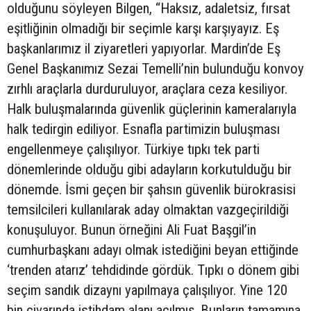
olduğunu söyleyen Bilgen, “Haksız, adaletsiz, fırsat
eşitliğinin olmadığı bir seçimle karşı karşıyayız. Eş
başkanlarımız il ziyaretleri yapıyorlar. Mardin’de Eş
Genel Başkanımız Sezai Temelli’nin bulunduğu konvoy
zırhlı araçlarla durduruluyor, araçlara ceza kesiliyor.
Halk buluşmalarında güvenlik güçlerinin kameralarıyla
halk tedirgin ediliyor. Esnafla partimizin buluşması
engellenmeye çalışılıyor. Türkiye tıpkı tek parti
dönemlerinde olduğu gibi adayların korkutulduğu bir
dönemde. İsmi geçen bir şahsın güvenlik bürokrasisi
temsilcileri kullanılarak aday olmaktan vazgeçirildiği
konuşuluyor. Bunun örneğini Ali Fuat Başgil’in
cumhurbaşkanı adayı olmak istediğini beyan ettiğinde
‘trenden atarız’ tehdidinde gördük. Tıpkı o dönem gibi
seçim sandık dizaynı yapılmaya çalışılıyor. Yine 120
bin civarında istihdam alanı açılmış. Bunların tamamına