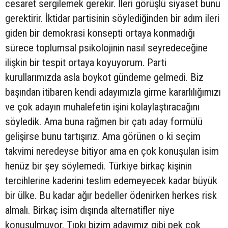
cesaret sergilemek gerekir. İleri görüşlü siyaset bunu
gerektirir. İktidar partisinin söylediğinden bir adım ileri
giden bir demokrasi konsepti ortaya konmadığı
sürece toplumsal psikolojinin nasıl seyredeceğine
ilişkin bir tespit ortaya koyuyorum. Parti
kurullarımızda asla boykot gündeme gelmedi. Biz
başından itibaren kendi adayımızla girme kararlılığımızı
ve çok adayın muhalefetin işini kolaylaştıracağını
söyledik. Ama buna rağmen bir çatı aday formülü
gelişirse bunu tartışırız. Ama görünen o ki seçim
takvimi neredeyse bitiyor ama en çok konuşulan isim
henüz bir şey söylemedi. Türkiye birkaç kişinin
tercihlerine kaderini teslim edemeyecek kadar büyük
bir ülke. Bu kadar ağır bedeller ödenirken herkes risk
almalı. Birkaç isim dışında alternatifler niye
konuşulmuyor. Tıpkı bizim adayımız gibi pek çok