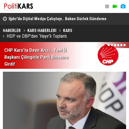
en
Iğdır’da Dijital Medya Çalıştayı.. Bakan Gürlek Gündeme
Televizyon 
İlişkin Soruları Yanıtladı!
Yeni Uydula
HABERLER
KARS HABERLERİ
KARS
HDP ve DBP'den ‘Hayır’lı Toplantı
1
2
3
4
5
6
7
CHP Kars’ta Devir Krizi.. Yeni İl
Başkanı Çilingirle Parti Binasına
Girdi!