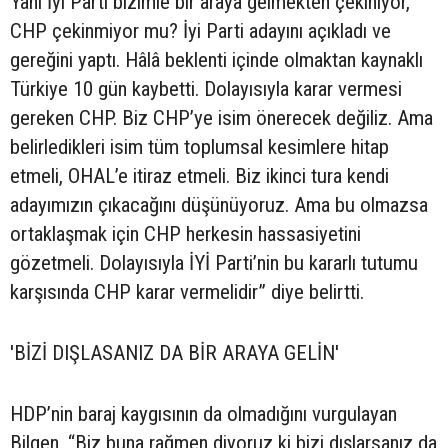
Yani İyi Parti bizimle bir araya gelmekten çekiniyor,
CHP çekinmiyor mu? İyi Parti adayını açıkladı ve
gereğini yaptı. Hâlâ beklenti içinde olmaktan kaynaklı
Türkiye 10 gün kaybetti. Dolayısıyla karar vermesi
gereken CHP. Biz CHP’ye isim önerecek değiliz. Ama
belirledikleri isim tüm toplumsal kesimlere hitap
etmeli, OHAL’e itiraz etmeli. Biz ikinci tura kendi
adayımızın çıkacağını düşünüyoruz. Ama bu olmazsa
ortaklaşmak için CHP herkesin hassasiyetini
gözetmeli. Dolayısıyla İYİ Parti’nin bu kararlı tutumu
karşısında CHP karar vermelidir” diye belirtti.
'BİZİ DIŞLASANIZ DA BİR ARAYA GELİN'
HDP’nin baraj kaygısının da olmadığını vurgulayan
Bilgen, “Biz buna rağmen diyoruz ki bizi dışlarsanız da