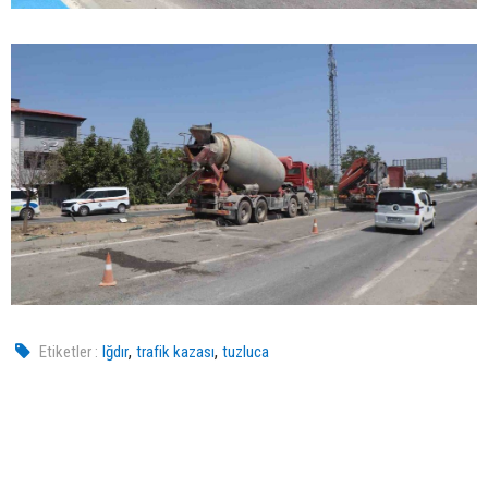
,
,
Etiketler :
Iğdır
trafik kazası
tuzluca