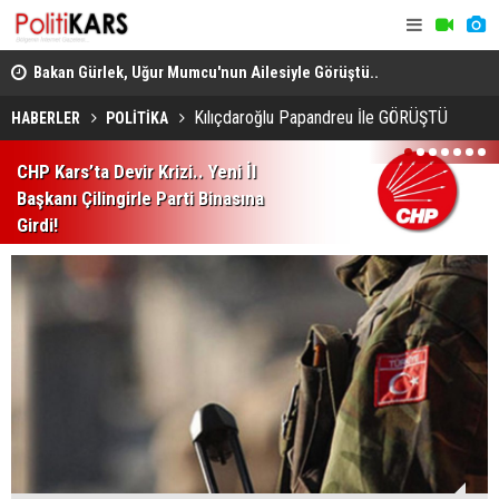
 Sona
Bakan Gürlek, Uğur Mumcu'nun Ailesiyle Görüştü..
Sıcaktan B
Cinayet Tüm Yönleriyle Aydınlatılmalı!
Sahili’ne A
Kılıçdaroğlu Papandreu İle GÖRÜŞTÜ
HABERLER
POLİTİKA
1
2
3
4
5
6
7
CHP Kars’ta Devir Krizi.. Yeni İl
Başkanı Çilingirle Parti Binasına
Girdi!