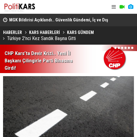
MGK Bildirisi Açıklandı.. Güvenlik Gündemi, İç ve Dış
Heybeliada
Politika Başlıkları Değerlendirildi!
Domuz Sanıp Ateş Etti, Babasının Ölümüne Neden Oldu
Ekiplerin 
HABERLER
KARS HABERLERİ
KARS GÜNDEM
Türkiye 2'nci Kez Sandık Başına Gitti
1
2
3
4
5
6
7
CHP Kars’ta Devir Krizi.. Yeni İl
Başkanı Çilingirle Parti Binasına
Girdi!