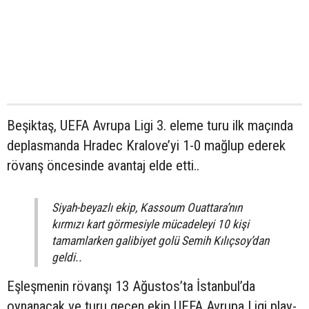
Beşiktaş, UEFA Avrupa Ligi 3. eleme turu ilk maçında
deplasmanda Hradec Kralove’yi 1-0 mağlup ederek
rövanş öncesinde avantaj elde etti..
Siyah-beyazlı ekip, Kassoum Ouattara’nın
kırmızı kart görmesiyle mücadeleyi 10 kişi
tamamlarken galibiyet golü Semih Kılıçsoy’dan
geldi..
Eşleşmenin rövanşı 13 Ağustos’ta İstanbul’da
oynanacak ve turu geçen ekip UEFA Avrupa Ligi play-