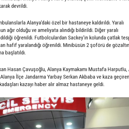
arak devrildi.
ulanslarla Alanya'daki özel bir hastaneye kaldırıldı. Yaralı
 ağır olduğu ve ameliyata alındığı bildirildi. Diğer yaralı
dildiği öğrenildi. Futbolculardan Sackey'in kolunda çatlak tes
dan hafif yaralandığı öğrenildi. Minibüsün 2 şoförü de gözaltı
ma başlatıldı.
aşkan Hasan Çavuşoğlu, Alanya Kaymakamı Mustafa Harputlu,
, Alanya İlçe Jandarma Yarbay Serkan Akbaba ve kaza geçire
arkadaşları kazayı haber alır almaz hastaneye geldi.