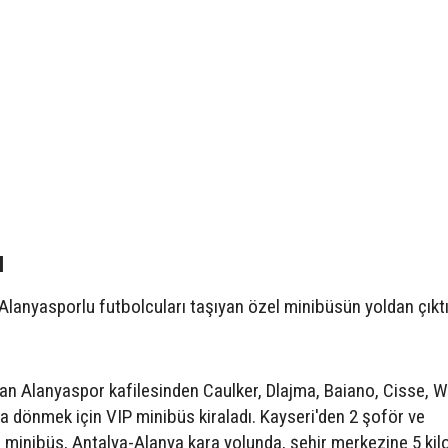
ı
anyasporlu futbolcuları taşıyan özel minibüsün yoldan çıkt
lan Alanyaspor kafilesinden Caulker, Dlajma, Baiano, Cisse, W
ya dönmek için VIP minibüs kiraladı. Kayseri'den 2 şoför ve
kan minibüs, Antalya-Alanya kara yolunda, şehir merkezine 5 ki