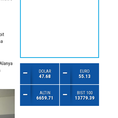
pit
na
 Alanya
n
DOLAR
EURO
47.68
55.13
ALTIN
BIST 100
6659.71
13779.39