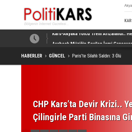
Aky
K
KAR
!
Arabesk Müziğin Sevilen İsmi Cansever’
HABERLER
GÜNCEL
Paris’te Silahlı Saldırı: 3 Ölü
CHP Kars’ta Devir Krizi.. Ye
Çilingirle Parti Binasına Gi