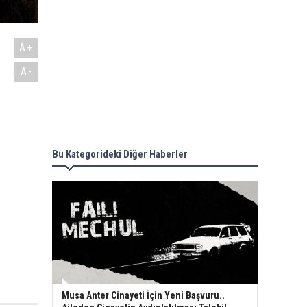
A+
A-
Bu Kategorideki Diğer Haberler
Musa Anter Cinayeti İçin Yeni Başvuru..