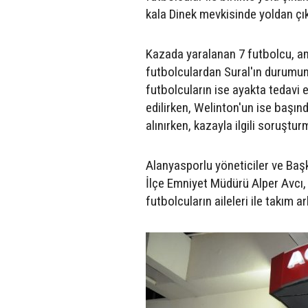
kala Dinek mevkisinde yoldan çık
Kazada yaralanan 7 futbolcu, amb
futbolculardan Sural'ın durumunun
futbolcuların ise ayakta tedavi e
edilirken, Welinton'un ise başın
alınırken, kazayla ilgili soruştur
Alanyasporlu yöneticiler ve B
İlçe Emniyet Müdürü Alper Avcı
futbolcuların aileleri ile takım 