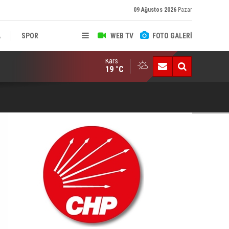
09 Ağustos 2026
Pazar
A
SPOR
WEB TV
FOTO GALERİ
Kars
kseköğretim Kanunu Değişti.. Öğrenci Affından Akademik Usuls
LIK
19 °C
Öc
Dü