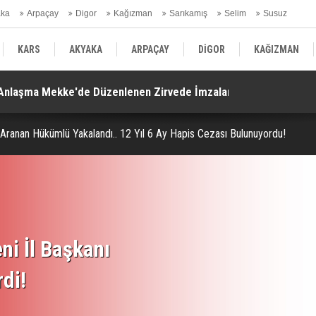
aka
Arpaçay
Digor
Kağızman
Sarıkamış
Selim
Susuz
ars Gündem
KARS
AKYAKA
ARPAÇAY
DİGOR
KAĞIZMAN
. Anlaşma Mekke'de Düzenlenen Zirvede İmzalandı!
Ko
SELİM
SUSUZ
KARS GÜNDEM
 Aranan Hükümlü Yakalandı.. 12 Yıl 6 Ay Hapis Cezası Bulunuyordu!
ni İl Başkanı
rdi!