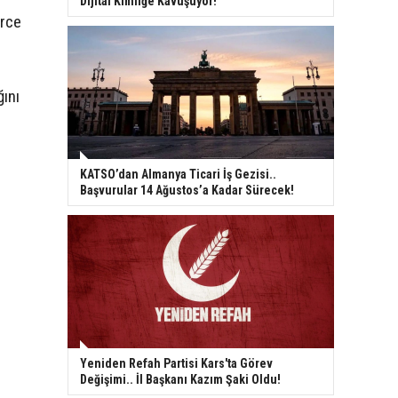
Dijital Kimliğe Kavuşuyor!
erce
ğını
.
KATSO’dan Almanya Ticari İş Gezisi..
Başvurular 14 Ağustos’a Kadar Sürecek!
Yeniden Refah Partisi Kars'ta Görev
Değişimi.. İl Başkanı Kazım Şaki Oldu!