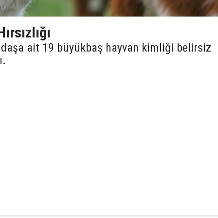
ırsızlığı
ndaşa ait 19 büyükbaş hayvan kimliği belirsiz
ı.