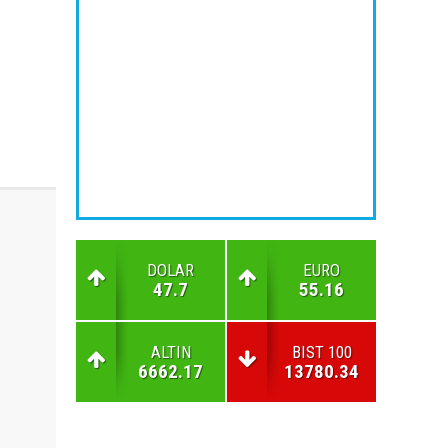
DOLAR
EURO
47.7
55.16
ALTIN
BIST 100
6662.17
13780.34