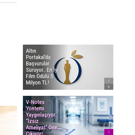
Altın
Manço’
Portakal’da
Mirasçıl
Başvurular
Telif Dav
Sürüyor.. En İyi
Eserleri
Film Ödülü 5
İadesi T
Milyon TL!
Edildi!
V-Notes
Islak M
Yöntemi
Uyarısı..
Yaygınlaşıyor..
Aylarınd
“İzsiz
Enfeksi
Ameliyat” Öne
Riskine 
Çıkıyor!