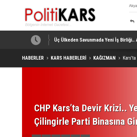
Aky
K
a Yapıldı!
Üç Ülkeden Savunmada Yeni İş Birliği.
HABERLER
KARS HABERLERİ
KAĞIZMAN
Kars’ta
CHP Kars’ta Devir Krizi.. Ye
Çilingirle Parti Binasına Gi