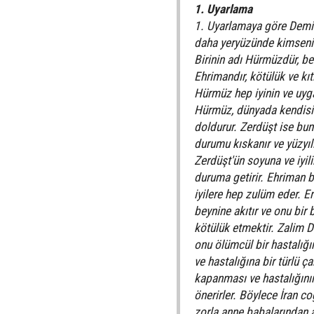
1. Uyarlama
1. Uyarlamaya göre Demir
daha yeryüzünde kimsenin
Birinin adı Hürmüzdür, be
Ehrimandır, kötülük ve kı
Hürmüz hep iyinin ve uyga
Hürmüz, dünyada kendisini
doldurur. Zerdüşt ise bun
durumu kıskanır ve yüzyıll
Zerdüşt'ün soyuna ve iyil
duruma getirir. Ehriman ba
iyilere hep zulüm eder. E
beynine akıtır ve onu bir 
kötülük etmektir. Zalim D
onu ölümcül bir hastalığı
ve hastalığına bir türlü 
kapanması ve hastalığının
önerirler. Böylece İran co
zorla anne babalarından a