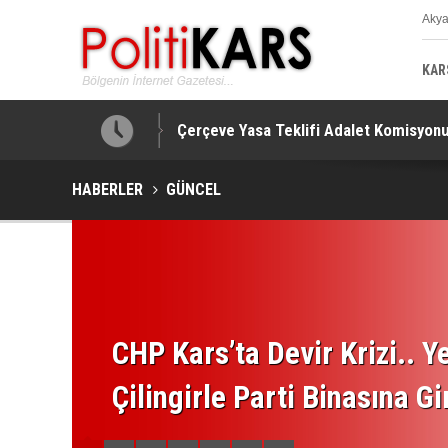
Aky
K
KAR
nçosuna!
Çerçeve Yasa Teklifi Adalet Komisyonu’
HABERLER
GÜNCEL
CHP Kars’ta Devir Krizi.. Ye
Çilingirle Parti Binasına Gi