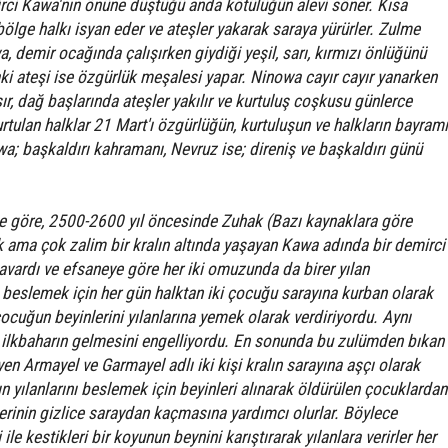
rci Kawa'nın önüne düştüğü anda kötülüğün alevi söner. Kısa
lge halkı isyan eder ve ateşler yakarak saraya yürürler. Zulme
, demir ocağında çalışırken giydiği yeşil, sarı, kırmızı önlüğünü
ki ateşi ise özgürlük meşalesi yapar. Ninowa cayır cayır yanarken
ır, dağ başlarında ateşler yakılır ve kurtuluş coşkusu günlerce
tulan halklar 21 Mart'ı özgürlüğün, kurtuluşun ve halkların bayramı
wa; başkaldırı kahramanı, Nevruz ise; direniş ve başkaldırı günü
e göre, 2500-2600 yıl öncesinde Zuhak (Bazı kaynaklara göre
 ama çok zalim bir kralın altında yaşayan Kawa adında bir demirci
navardı ve efsaneye göre her iki omuzunda da birer yılan
ı beslemek için her gün halktan iki çocuğu sarayına kurban olarak
 çocuğun beyinlerini yılanlarına yemek olarak verdiriyordu. Aynı
ilkbaharın gelmesini engelliyordu. En sonunda bu zulümden bıkan
en Armayel ve Garmayel adlı iki kişi kralın sarayına aşçı olarak
ın yılanlarını beslemek için beyinleri alınarak öldürülen çocuklardan
erinin gizlice saraydan kaçmasına yardımcı olurlar. Böylece
 ile kestikleri bir koyunun beynini karıştırarak yılanlara verirler her