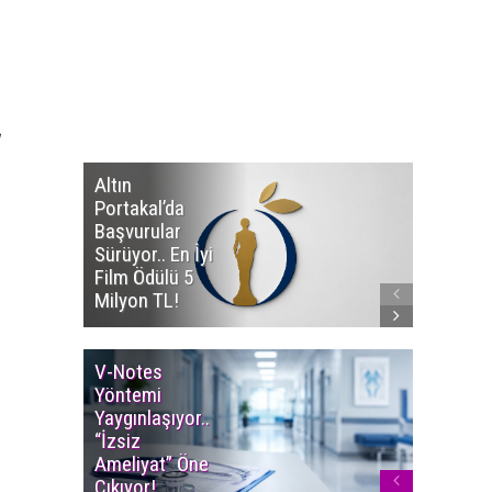
Altın
Manço’
Portakal’da
Mirasçıl
Başvurular
Telif Dav
Sürüyor.. En İyi
Eserleri
Film Ödülü 5
İadesi T
Milyon TL!
Edildi!
V-Notes
Islak M
Yöntemi
Uyarısı..
Yaygınlaşıyor..
Aylarınd
“İzsiz
Enfeksi
Ameliyat” Öne
Riskine 
Çıkıyor!