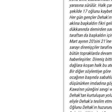
yarasına sürülür. Halk ça
şekilde 17 oğlunu kaybet
Her gün gençler Dehak'ın 
aklına başkaldırı fikri ge
dükkanında demirden sava
taraftan da başkaldırı içi
Mart ayının 20'sini 21'in
sarayı direnişçiler taraf
bütün topraklarda devam e
haberleşirler. Direniş bit
dağlara koşan halk bu at
Bir diğer söylentiye gör
ocağının başında sabahlar
düşünürken imdadına göğün
Kawa'nın yüreğini sevgi ve
Dehak'tan kurtuluşun yol
eliyle Dehak'a teslim etm
Oğlunu Dehak'ın huzuruna 