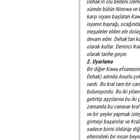
Dehak'ın ölü bedeni Demi
sürede bütün Ninowa ve bö
karşı isyanı başlatan Kawa
isyanın bayrağı, ocağında
meşaleler elden ele dolaş
devam eder. Dehak'tan kur
olarak kutlar. Demirci Ka
olarak tarihe geçer.
2. Uyarlama
Bir diğer Kawa efsanesin
Dehak) adında Asurlu çok
vardı. Bu kral tam bir ca
bulunuyordu. Bu iki yılan
getirtip aşçılarına bu iki
zamanda bu canavar kral 
ve bir şeyler yapmak istey
girmeyi başarırlar ve Kral
sadece birini öldürüp diğ
ellerindeki bir insan beyni