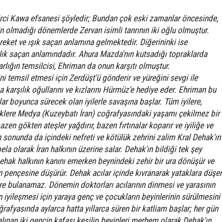
ci Kawa efsanesi şöyledir; Bundan çok eski zamanlar öncesinde,
 olmadığı dönemlerde Zervan isimli tanrının iki oğlu olmuştur.
reket ve ışık saçan anlamına gelmektedir. Diğerininki ise
tlık saçan anlamındadır. Ahura Mazda'nın kutsadığı topraklarda
rlığın temsilcisi, Ehriman da onun karşıtı olmuştur.
 temsil etmesi için Zerdüşt'ü gönderir ve yüreğini sevgi ile
a karşılık oğullarını ve kızlarını Hürmüz'e hediye eder. Ehriman bu
ar boyunca sürecek olan iyilerle savaşına başlar. Tüm iyilere,
iklere Medya (Kuzeybatı İran) coğrafyasındaki yaşamı çekilmez bir
zen gökten ateşler yağdırır, bazen fırtınalar koparır ve iyiliğe ve
n sonunda da içindeki nefreti ve kötülük zehrini zalim Kral Dehak'ın
bela olarak İran halkının üzerine salar. Dehak'ın bildiği tek şey
ehak halkının kanını emerken beynindeki zehir bir ura dönüşür ve
n pençesine düşürür. Dehak acılar içinde kıvranarak yataklara düşer
çare bulanamaz. Dönemin doktorları acılarının dinmesi ve yarasının
 iyileşmesi için yaraya genç ve çocukların beyinlerinin sürülmesini
ğrafyasında aylarca hatta yıllarca süren bir katliam başlar; her gün
lınan iki gencin kafası kesilip beyinleri merhem olarak Dehak'ın