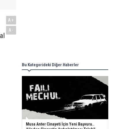
A+
A-
al
Bu Kategorideki Diğer Haberler
Musa Anter Cinayeti İçin Yeni Başvuru..