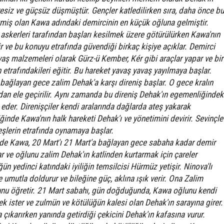
resiz ve güçsüz düşmüştür. Gençler katledilirken sıra, daha önce bu
miş olan Kawa adındaki demircinin en küçük oğluna gelmiştir.
askerleri tarafından başları kesilmek üzere götürülürken Kawa'nın
lir ve bu konuyu etrafında güvendiği birkaç kişiye açıklar. Demirci
ş malzemeleri olarak Gürz-ü Kember, Kér gibi araçlar yapar ve bir
n etrafındakileri eğitir. Bu hareket yavaş yavaş yayılmaya başlar.
e bağlayan gece zalim Dehak'a karşı direniş başlar. O gece kralın
ından ele geçirilir. Aynı zamanda bu direniş Dehak'ın egemenliğindek
der. Direnişçiler kendi aralarında dağlarda ateş yakarak
tiğinde Kawa'nın halk hareketi Dehak'ı ve yönetimini devirir. Sevinçle
eşlerin etrafında oynamaya başlar.
e de Kawa, 20 Mart'ı 21 Mart'a bağlayan gece sabaha kadar demir
 ve oğlunu zalim Dehak'ın katlinden kurtarmak için çareler
 yedinci katındaki iyiliğin temsilcisi Hürmüz yetişir. Ninova'lı
 umutla doldurur ve bileğine güç, aklına ışık verir. Ona Zalim
unu öğretir. 21 Mart sabahı, gün doğduğunda, Kawa oğlunu kendi
ek ister ve zulmün ve kötülüğün kalesi olan Dehak'ın sarayına girer.
çıkarırken yanında getirdiği çekicini Dehak'ın kafasına vurur.