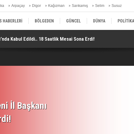
aka
Arpaçay
Digor
Kağızman
Sarıkamış
Selim
Susuz
ars Gündem
S HABERLERİ
BÖLGEDEN
GÜNCEL
DÜNYA
POLİTİK
nda Kabul Edildi.. 18 Saatlik Mesai Sona Erdi!
İs
EKONOMİ | FİNANS | OTOMOTİV
KÜLTÜR | SANAT | MAGAZİN
SAĞ
ni İl Başkanı
rdi!