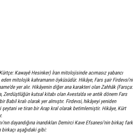
Kürtçe: Kawayê Hesinker) İran mitolojisinde acımasız yabancı
eden mitolojik kahramanın öyküsüdür. Hikâye, Fars şair Firdevsi'n
ame'de yer alır. Hikâyenin diğer ana karakteri olan Zahhāk (Farsça:
ir Babil kralı olarak yer almıştır. Firdevsi, hikâyeyi yeniden
şeytani ve tiran bir Arap kral olarak betimlemiştir. Hikâye, Kürt
r.
'nın dayandığına inandıkları Demirci Kave Efsanesi'nin birkaç fark
 birkaçı aşağıdaki gibi: