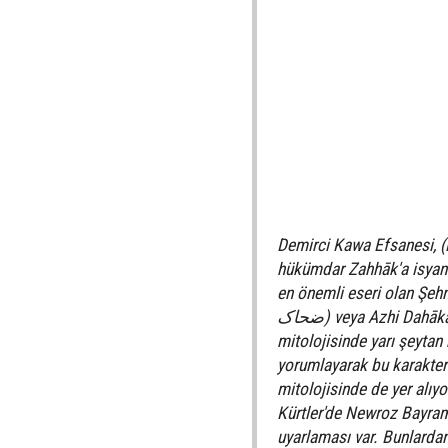
Demirci Kawa Efsanesi, (
hükümdar Zahhāk'a isyan 
en önemli eseri olan Şehn
ضحاک) veya Azhi Dahāka, Zerdüştlüğün kutsal kitabı olan Avesta'da ve antik dönem Fars
mitolojisinde yarı şeytan b
yorumlayarak bu karakteri 
mitolojisinde de yer alıyo
Kürtler'de Newroz Bayramı
uyarlaması var. Bunlardan