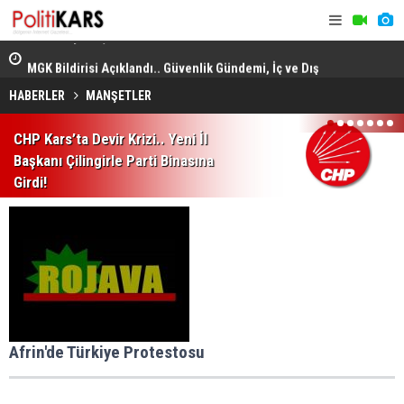
adec
MGK Bildirisi Açıklandı.. Güvenlik Gündemi, İç ve Dış
Domuz Sanı
Politika Başlıkları Değerlendirildi!
HABERLER
MANŞETLER
1
2
3
4
5
6
7
CHP Kars’ta Devir Krizi.. Yeni İl
Başkanı Çilingirle Parti Binasına
Girdi!
Afrin'de Türkiye Protestosu