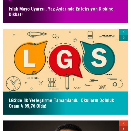
Islak Mayo Uyarısı.. Yaz Aylarında Enfeksiyon Riskine
Dikkat!
LGS’de İlk Yerleştirme Tamamlandı.. Okulların Doluluk
Oranı % 95,76 Oldu!