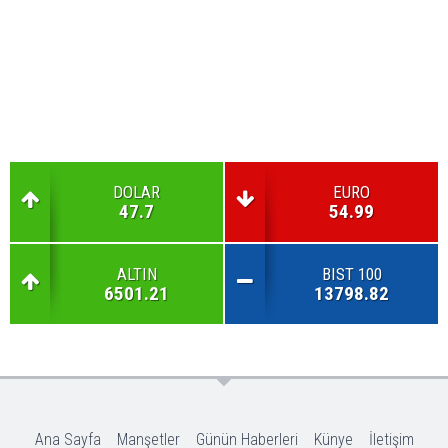
DOLAR
EURO
47.7
54.99
ALTIN
BIST 100
6501.21
13798.82
Ana Sayfa
Manşetler
Günün Haberleri
Künye
İletişim