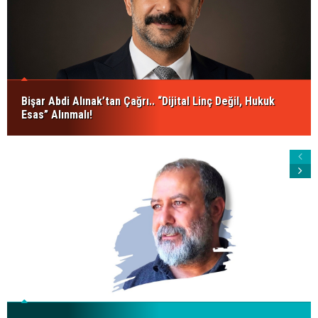
Bişar Abdi Alınak’tan Çağrı.. “Dijital Linç Değil, Hukuk
Esas” Alınmalı!