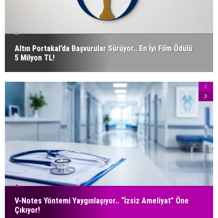
Altın Portakal’da Başvurular Sürüyor.. En İyi Film Ödülü
5 Milyon TL!
V-Notes Yöntemi Yaygınlaşıyor.. “İzsiz Ameliyat” Öne
Çıkıyor!