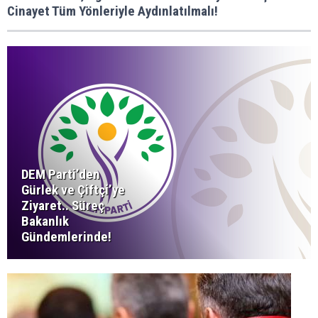
Cinayet Tüm Yönleriyle Aydınlatılmalı!
DEM Parti’den
Gürlek ve Çiftçi’ye
Ziyaret.. Süreç
Bakanlık
Gündemlerinde!