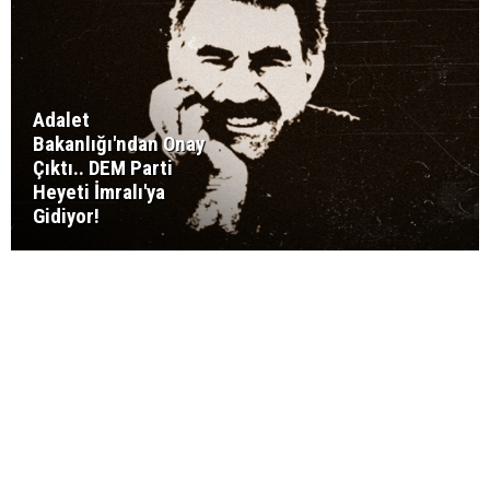
Adalet
Bakanlığı'ndan Onay
Çıktı.. DEM Parti
Heyeti İmralı'ya
Gidiyor!