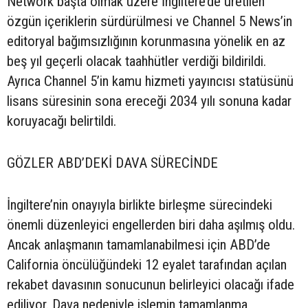
Network başta olmak üzere İngiltere’de üretilen
özgün içeriklerin sürdürülmesi ve Channel 5 News’in
editoryal bağımsızlığının korunmasına yönelik en az
beş yıl geçerli olacak taahhütler verdiği bildirildi.
Ayrıca Channel 5’in kamu hizmeti yayıncısı statüsünü
lisans süresinin sona ereceği 2034 yılı sonuna kadar
koruyacağı belirtildi.
GÖZLER ABD’DEKİ DAVA SÜRECİNDE
İngiltere’nin onayıyla birlikte birleşme sürecindeki
önemli düzenleyici engellerden biri daha aşılmış oldu.
Ancak anlaşmanın tamamlanabilmesi için ABD’de
California öncülüğündeki 12 eyalet tarafından açılan
rekabet davasının sonucunun belirleyici olacağı ifade
ediliyor. Dava nedeniyle işlemin tamamlanma