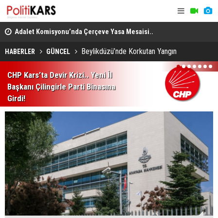
en
Adalet Komisyonu’nda Çerçeve Yasa Mesaisi..
THY, Temmu
Görüşmeler Tartışmalarla Başladı!
Beylikdüzü’nde Korkutan Yangın
HABERLER
GÜNCEL
1
2
3
4
5
6
7
CHP Kars’ta Devir Krizi.. Yeni İl
Başkanı Çilingirle Parti Binasına
Girdi!