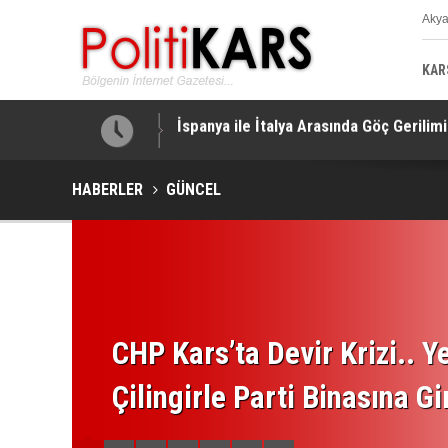
Aky
K
KAR
Menderes Belediyesi Soruşturması.. İlk
HABERLER
GÜNCEL
CHP Kars’ta Devir Krizi.. Ye
Çilingirle Parti Binasına Gi