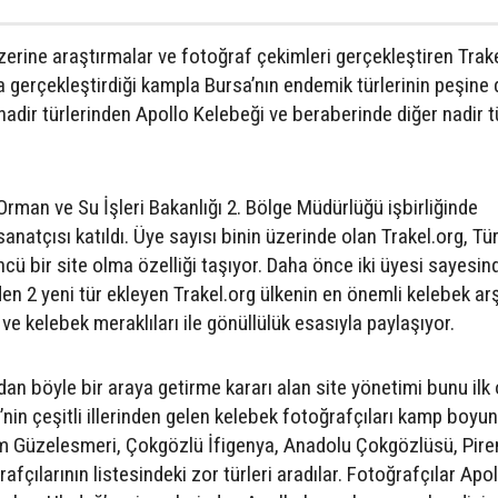
zerine araştırmalar ve fotoğraf çekimleri gerçekleştiren Trake
a gerçekleştirdiği kampla Bursa’nın endemik türlerinin peşine 
nadir türlerinden Apollo Kelebeği ve beraberinde diğer nadir tü
rman ve Su İşleri Bakanlığı 2. Bölge Müdürlüğü işbirliğinde
atçısı katıldı. Üye sayısı binin üzerinde olan Trakel.org, Tür
ncü bir site olma özelliği taşıyor. Daha önce iki üyesi sayesin
den 2 yeni tür ekleyen Trakel.org ülkenin en önemli kelebek arş
 ve kelebek meraklıları ile gönüllülük esasıyla paylaşıyor.
undan böyle bir araya getirme kararı alan site yönetimi bunu ilk
e’nin çeşitli illerinden gelen kelebek fotoğrafçıları kamp boyu
 Güzelesmeri, Çokgözlü İfigenya, Anadolu Çokgözlüsü, Pire
fçılarının listesindeki zor türleri aradılar. Fotoğrafçılar Apol