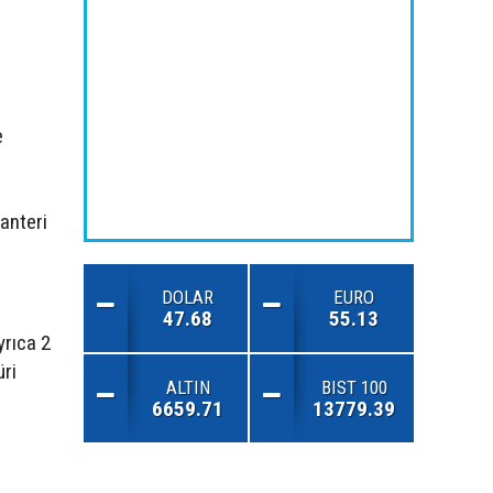
e
anteri
DOLAR
EURO
47.68
55.13
yrıca 2
üri
ALTIN
BIST 100
6659.71
13779.39