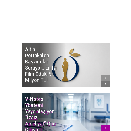
Altın
Manço’
Portakal’da
Mirasçıl
Başvurular
Telif Dav
Sürüyor.. En İyi
Eserleri
Film Ödülü 5
İadesi T
Milyon TL!
Edildi!
V-Notes
Islak M
Yöntemi
Uyarısı..
Yaygınlaşıyor..
Aylarınd
“İzsiz
Enfeksi
Ameliyat” Öne
Riskine 
Çıkıyor!