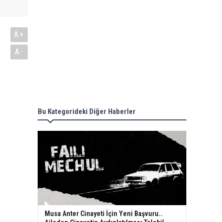
A+
A-
Bu Kategorideki Diğer Haberler
Musa Anter Cinayeti İçin Yeni Başvuru..