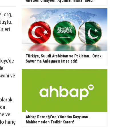
Aileden Cinayetin Aydınlatılması Talebi!
l.org,
düştü.
rleri
Türkiye, Suudi Arabistan ve Pakistan.. Ortak
kiye’de
Savunma Anlaşması İmzaladı!
de
ivini ve
 olarak
nca
ne ve
Ahbap Derneği’ne Yönetim Kayyumu..
lo hariç
Mahkemeden Tedbir Kararı!