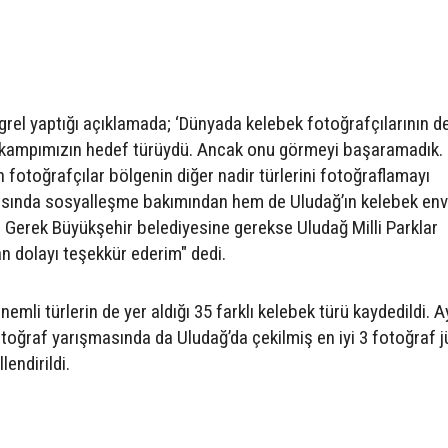
grel yaptığı açıklamada; ‘Dünyada kelebek fotoğrafçılarının d
 kampımızın hedef türüydü. Ancak onu görmeyi başaramadık.
en fotoğrafçılar bölgenin diğer nadir türlerini fotoğraflamayı
asında sosyalleşme bakımından hem de Uludağ’ın kelebek env
. Gerek Büyükşehir belediyesine gerekse Uludağ Milli Parklar
an dolayı teşekkür ederim" dedi.
mli türlerin de yer aldığı 35 farklı kelebek türü kaydedildi. A
oğraf yarışmasında da Uludağ’da çekilmiş en iyi 3 fotoğraf j
lendirildi.