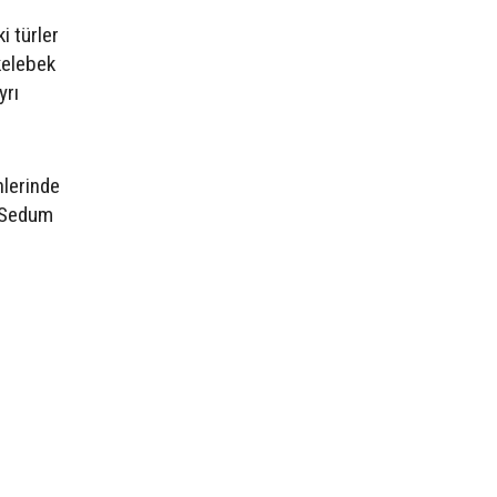
i türler
kelebek
yrı
nlerinde
e Sedum