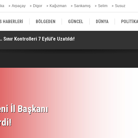
aka
Arpaçay
Digor
Kağızman
Sarıkamış
Selim
Susuz
ars Gündem
S HABERLERİ
BÖLGEDEN
GÜNCEL
DÜNYA
POLİTİK
ay Çiçek’in de Aralarında Olduğu 10 Kişi Tutuklandı!
Mu
EKONOMİ | FİNANS | OTOMOTİV
KÜLTÜR | SANAT | MAGAZİN
SAĞ
ni İl Başkanı
rdi!