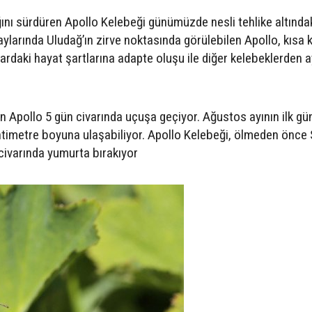
ığını sürdüren Apollo Kelebeği günümüzde nesli tehlike altındak
aylarında Uludağ’ın zirve noktasında görülebilen Apollo, kısa 
rdaki hayat şartlarına adapte oluşu ile diğer kelebeklerden a
 Apollo 5 gün civarında uçuşa geçiyor. Ağustos ayının ilk gü
timetre boyuna ulaşabiliyor. Apollo Kelebeği, ölmeden önc
0 civarında yumurta bırakıyor