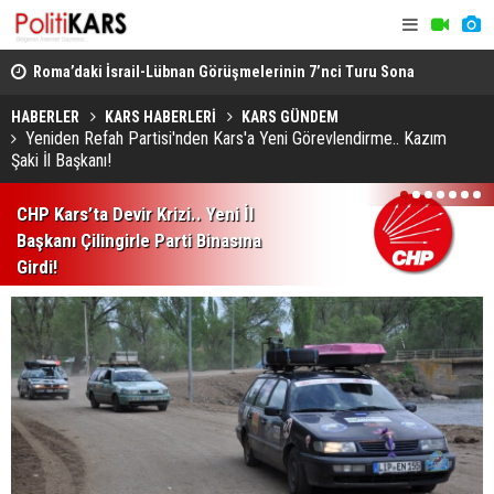
Roma’daki İsrail-Lübnan Görüşmelerinin 7’nci Turu Sona
Sıcaktan B
Erdi
Sahili’ne A
Bakan Gürlek, Uğur Mumcu'nun Ailesiyle Görüştü..
HABERLER
KARS HABERLERİ
KARS GÜNDEM
Yeniden Refah Partisi'nden Kars'a Yeni Görevlendirme.. Kazım
Cinayet Tüm Yönleriyle Aydınlatılmalı!
Şaki İl Başkanı!
1
2
3
4
5
6
7
CHP Kars’ta Devir Krizi.. Yeni İl
Başkanı Çilingirle Parti Binasına
Girdi!