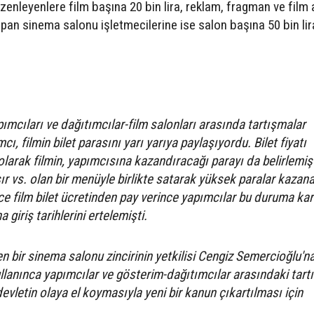
üzenleyenlere film başına 20 bin lira, reklam, fragman ve film 
an sinema salonu işletmecilerine ise salon başına 50 bin lir
pımcıları ve dağıtımcılar-film salonları arasında tartışmalar
ı, filmin bilet parasını yarı yarıya paylaşıyordu. Bilet fiyatı
olarak filmin, yapımcısına kazandıracağı parayı da belirlemiş
sır vs. olan bir menüyle birlikte satarak yüksek paralar kazan
e film bilet ücretinden pay verince yapımcılar bu duruma kar
a giriş tarihlerini ertelemişti.
en bir sinema salonu zincirinin yetkilisi Cengiz Semercioğlu'na
ullanınca yapımcılar ve gösterim-dağıtımcılar arasındaki tar
evletin olaya el koymasıyla yeni bir kanun çıkartılması için