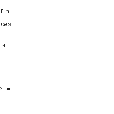
 Film
e
sebebi
letini
 20 bin