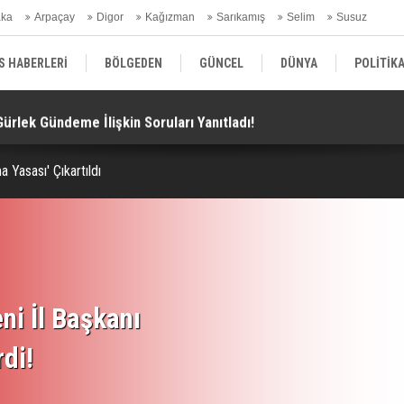
aka
Arpaçay
Digor
Kağızman
Sarıkamış
Selim
Susuz
ars Gündem
S HABERLERİ
BÖLGEDEN
GÜNCEL
DÜNYA
POLİTİK
 Gürlek Gündeme İlişkin Soruları Yanıtladı!
Bü
EKONOMİ | FİNANS | OTOMOTİV
KÜLTÜR | SANAT | MAGAZİN
SAĞ
a Yasası' Çıkartıldı
ni İl Başkanı
rdi!