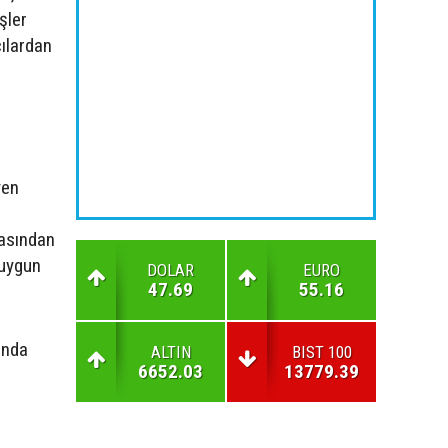
şler
cılardan
yen
masından
 uygun
DOLAR
EURO
47.69
55.16
ında
ALTIN
BIST 100
6652.03
13779.39