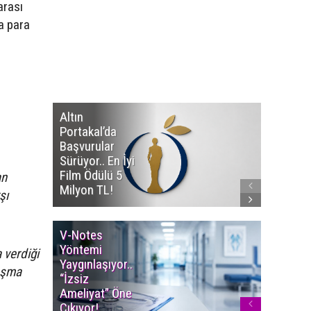
arası
a para
Altın
Manço’
Portakal’da
Mirasçıl
Başvurular
Telif Dav
Sürüyor.. En İyi
Eserleri
Film Ödülü 5
İadesi T
an
Milyon TL!
Edildi!
şı
V-Notes
Islak M
Yöntemi
Uyarısı..
 verdiği
Yaygınlaşıyor..
Aylarınd
tışma
“İzsiz
Enfeksi
Ameliyat” Öne
Riskine 
Çıkıyor!