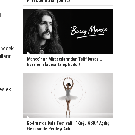
Film Ödülü 5 Milyon TL!
l
enecek
lların
Manço’nun Mirasçılarından Telif Davası..
Eserlerin İadesi Talep Edildi!
eslek
Bodrum’da Bale Festivali.. “Kuğu Gölü” Açılış
Gecesinde Perdeyi Açtı!