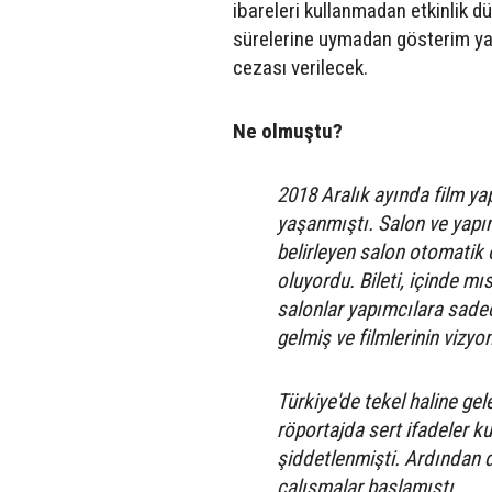
ibareleri kullanmadan etkinlik d
sürelerine uymadan gösterim yap
cezası verilecek.
Ne olmuştu?
2018 Aralık ayında film ya
yaşanmıştı. Salon ve yapımc
belirleyen salon otomatik 
oluyordu. Bileti, içinde mı
salonlar yapımcılara sadec
gelmiş ve filmlerinin vizyon
Türkiye'de tekel haline gel
röportajda sert ifadeler k
şiddetlenmişti. Ardından d
çalışmalar başlamıştı.