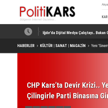
Aky
K
KAR
!
Iğdır’da Dijital Medya Çalıştayı.. Bakan
HABERLER
KÜLTÜR | SANAT | MAGAZİN
Yeni 'Sinem
CHP Kars’ta Devir Krizi.. Ye
Çilingirle Parti Binasına Gi