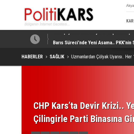
Aky
K
KAR
tti!
Barış Süreci’nde Yeni Aşama.. PKK’nin 
HABERLER
SAĞLIK
Uzmanlardan Çölyak Uyarısı.. Her 10
CHP Kars’ta Devir Krizi.. Ye
Çilingirle Parti Binasına Gi