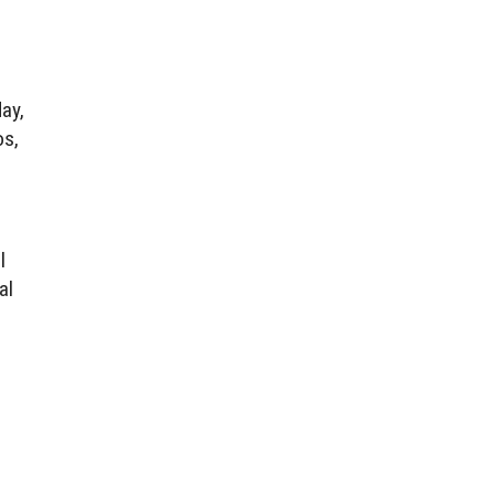
ay,
os,
l
al