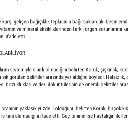
e karşı gelişen bağışıklık tepkisinin bağırsaklardaki besin emil
itamin ve mineral eksikliklerinden farklı organ sorunlarına k
ni ifade etti.
 OLABİLİYOR
rim sistemiyle sınırlı olmadığını belirten Koruk, şişkinlik, kro
n sık görülen belirtiler arasında yer aldığını söyledi. Halsizlik,
esi bozuklukları ve deri döküntülerinin de önemli belirtiler ara
oranının yaklaşık yüzde 1 olduğunu belirten Koruk, birçok kiş
üre tanı alamadığını ifade etti. Geç tanının ise hastalığın ilerl