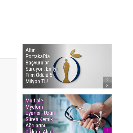
Altın
Manço’
Portakal’da
Mirasçıl
Başvurular
Telif Dav
Sürüyor.. En İyi
Eserleri
Film Ödülü 5
İadesi T
Milyon TL!
Edildi!
Multiple
Yaşam S
Myelom
Uzadı..
Uyarısı.. Uzun
Türkiye’
Süren Kemik
Ortalam
Ağrılarını
Ömür 78,
Dikkate Alın!
Yükseldi