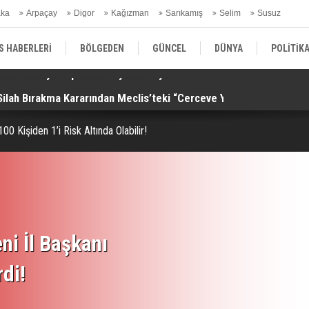
aka
Arpaçay
Digor
Kağızman
Sarıkamış
Selim
Susuz
ars Gündem
S HABERLERİ
BÖLGEDEN
GÜNCEL
DÜNYA
POLİTİK
Silah Bırakma Kararından Meclis’teki “Çerçeve Yasa”na!
Al
EKONOMİ | FİNANS | OTOMOTİV
KÜLTÜR | SANAT | MAGAZİN
SAĞ
0 Kişiden 1’i Risk Altında Olabilir!
ni İl Başkanı
rdi!