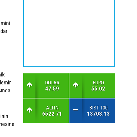
imini
adar
nik
 demir
DOLAR
EURO
47.59
55.02
sında
ALTIN
BIST 100
6522.71
13703.13
inin
emesine