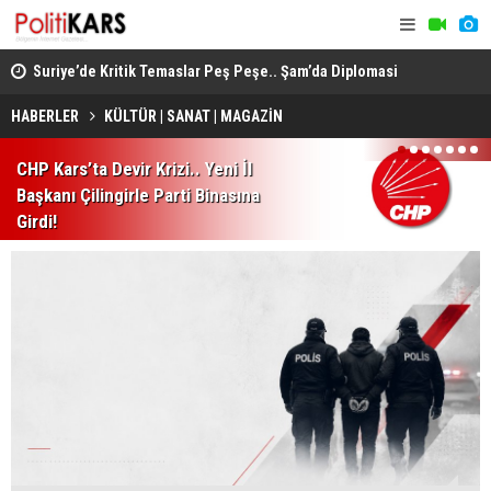
ında
Suriye’de Kritik Temaslar Peş Peşe.. Şam’da Diplomasi
“Milli Day
ve Güvenlik Gündemi Öne Çıktı!
HÜDA PAR d
HABERLER
KÜLTÜR | SANAT | MAGAZİN
1
2
3
4
5
6
7
CHP Kars’ta Devir Krizi.. Yeni İl
Başkanı Çilingirle Parti Binasına
Girdi!