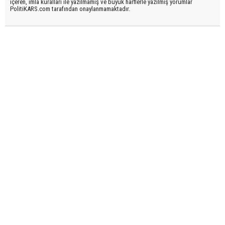
içeren, imla kuralları ile yazılmamış ve büyük harflerle yazılmış yorumlar
PolitiKARS.com tarafından onaylanmamaktadır.