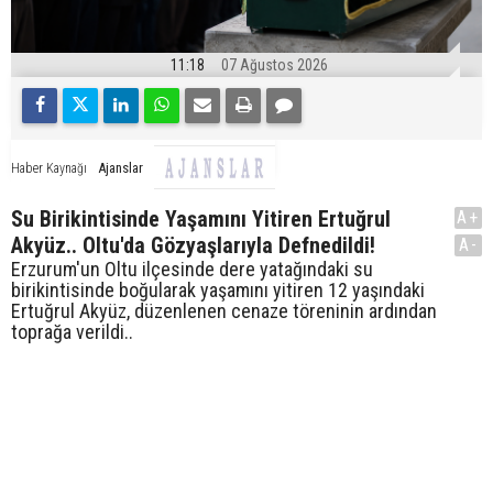
11:18
07 Ağustos 2026
Ajanslar
Haber Kaynağı
Su Birikintisinde Yaşamını Yitiren Ertuğrul
A+
Akyüz.. Oltu'da Gözyaşlarıyla Defnedildi!
A-
Erzurum'un Oltu ilçesinde dere yatağındaki su
birikintisinde boğularak yaşamını yitiren 12 yaşındaki
Ertuğrul Akyüz, düzenlenen cenaze töreninin ardından
toprağa verildi..