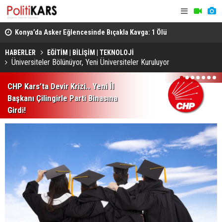
.
Konya’da Asker Eğlencesinde Bıçakla Kavga: 1 Ölü
KATSO, Alma
İnşaat Sek
HABERLER
EĞİTİM | BİLİŞİM | TEKNOLOJİ
Üniversiteler Bölünüyor, Yeni Üniversiteler Kuruluyor
1
2
3
4
5
6
7
CHP Kars’ta Devir Krizi.. Yeni İl
Başkanı Çilingirle Parti Binasına
Girdi!