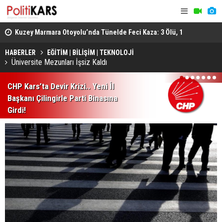
osyal
Kuzey Marmara Otoyolu’nda Tünelde Feci Kaza: 3 Ölü, 1
Gediz’de B
Ağır Yaralı
Ağır Yarala
HABERLER
EĞİTİM | BİLİŞİM | TEKNOLOJİ
Üniversite Mezunları İşsiz Kaldı
1
2
3
4
5
6
7
CHP Kars’ta Devir Krizi.. Yeni İl
Başkanı Çilingirle Parti Binasına
Girdi!