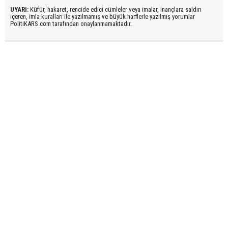
UYARI:
Küfür, hakaret, rencide edici cümleler veya imalar, inançlara saldırı
içeren, imla kuralları ile yazılmamış ve büyük harflerle yazılmış yorumlar
PolitiKARS.com tarafından onaylanmamaktadır.