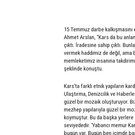
15 Temmuz darbe kalkışmasını en
Ahmet Arslan, “Kars da bu anlamd
çıktı. İradesine sahip çıktı. Bun
vermek haddimiz de değil, ama 
memleketimiz insanına takdirim
şeklinde konuştu.
Kars’ta farklı etnik yapıların ka
Ulaştırma, Denizcilik ve Haber
güzel bir mozaik oluşturuyor. Biz
mezhep yapılarıyla güzel bir moza
koymuştur. Bu da başka yerlere 
seviyededir. ’Yabancı memur Kars
bugün var. Bugün ben içimde barı