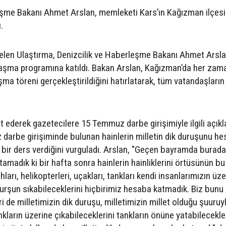
leşme Bakanı Ahmet Arslan, memleketi Kars’ın Kağızman ilçes
.
elen Ulaştırma, Denizcilik ve Haberleşme Bakanı Ahmet Arsl
aşma programına katıldı. Bakan Arslan, Kağızman’da her zama
ma töreni gerçekleştirildiğini hatırlatarak, tüm vatandaşları
et ederek gazetecilere 15 Temmuz darbe girişimiyle ilgili açık
darbe girişiminde bulunan hainlerin milletin dik duruşunu h
i bir ders verdiğini vurguladı. Arslan, "Geçen bayramda burada
amadık ki bir hafta sonra hainlerin hainliklerini örtüsünün bu
hları, helikopterleri, uçakları, tankları kendi insanlarımızın üz
 kurşun sıkabileceklerini hiçbirimiz hesaba katmadık. Biz bun
i de milletimizin dik duruşu, milletimizin millet olduğu şuuruy
kların üzerine çıkabileceklerini tankların önüne yatabilecekle