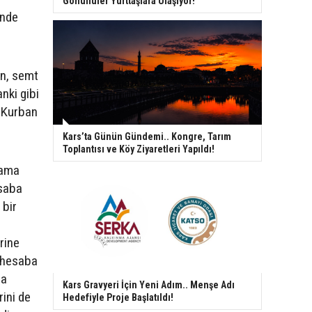
Gönüllüler Yurttaşlara Ulaşıyor!
inde
an, semt
nki gibi
n Kurban
Kars’ta Günün Gündemi.. Kongre, Tarım
Toplantısı ve Köy Ziyaretleri Yapıldı!
lama
esaba
 bir
erine
u hesaba
la
Kars Gravyeri İçin Yeni Adım.. Menşe Adı
rini de
Hedefiyle Proje Başlatıldı!