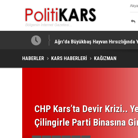
Aky
K
ar Yapıldı!
Ağrı'da Büyükbaş Hayvan Hırsızlığında 
HABERLER
KARS HABERLERİ
KAĞIZMAN
CHP Kars’ta Devir Krizi.. Ye
Çilingirle Parti Binasına Gi