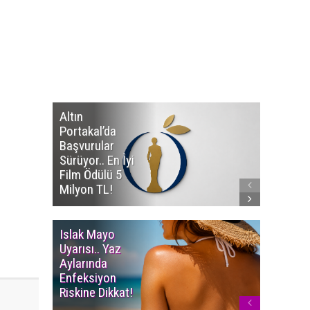
Altın
Manço’
Portakal’da
Mirasçıl
Başvurular
Telif Dav
Sürüyor.. En İyi
Eserleri
Film Ödülü 5
İadesi T
Milyon TL!
Edildi!
Islak Mayo
Multiple
Uyarısı.. Yaz
Myelom
Aylarında
Uyarısı.
Enfeksiyon
Süren K
Riskine Dikkat!
Ağrıların
Dikkate 