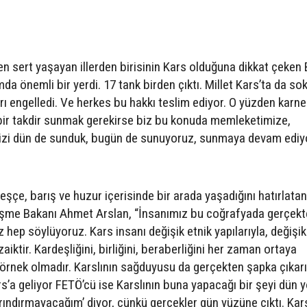
 sert yaşayan illerden birisinin Kars olduğuna dikkat çeken
a önemli bir yerdi. 17 tank birden çıktı. Millet Kars’ta da so
ları engelledi. Ve herkes bu hakkı teslim ediyor. O yüzden karne
bir takdir sunmak gerekirse biz bu konuda memleketimize,
izi dün de sunduk, bugün de sunuyoruz, sunmaya devam ediy
rdeşçe, barış ve huzur içerisinde bir arada yaşadığını hatırlatan
leşme Bakanı Ahmet Arslan, “İnsanımız bu coğrafyada gerçek
 hep söylüyoruz. Kars insanı değişik etnik yapılarıyla, değişik
iktir. Kardeşliğini, birliğini, beraberliğini her zaman ortaya
örnek olmadır. Karslının sağduyusu da gerçekten şapka çıkarıl
’a geliyor FETÖ’cü ise Karslının buna yapacağı bir şeyi dün y
ndırmayacağım’ diyor, çünkü gerçekler gün yüzüne çıktı. Karsl