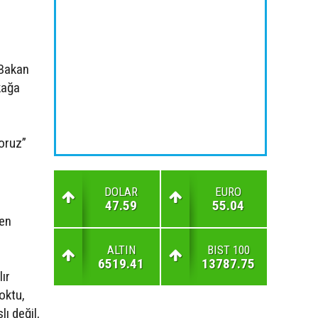
 Bakan
kağa
oruz”
DOLAR
EURO
47.59
55.04
ten
ALTIN
BIST 100
6519.41
13787.75
ır
oktu,
ı değil,