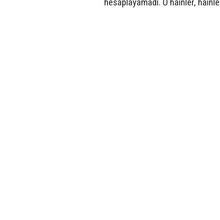
hesaplayamadı. O hainler, hainle