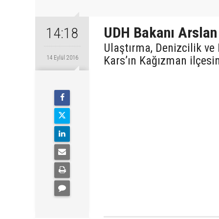
UDH Bakanı Arslan
14:18
Ulaştırma, Denizcilik v
Kars’ın Kağızman ilçesi
14 Eylül 2016