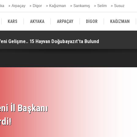
aka
Arpaçay
Digor
Kağızman
Sarıkamış
Selim
Susuz
ars Gündem
KARS
AKYAKA
ARPAÇAY
DİGOR
KAĞIZMAN
Yeni Gelişme.. 15 Hayvan Doğubayazıt'ta Bulundu!
Uz
SELİM
SUSUZ
KARS GÜNDEM
ni İl Başkanı
rdi!