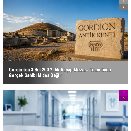
Gordion’da 3 Bin 200 Yıllık Ahşap Mezar.. Tümülüsün
Gerçek Sahibi Midas Değil!