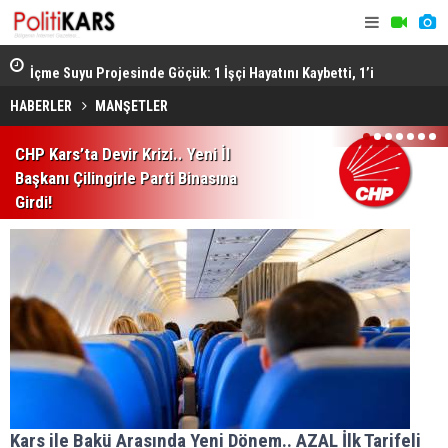
ştü..
İçme Suyu Projesinde Göçük: 1 İşçi Hayatını Kaybetti, 1’i
Afyon’da F
Ağır Yaralı
Sonucu 1 Ki
HABERLER
MANŞETLER
1
2
3
4
5
6
7
CHP Kars’ta Devir Krizi.. Yeni İl
Başkanı Çilingirle Parti Binasına
Girdi!
Kars ile Bakü Arasında Yeni Dönem.. AZAL İlk Tarifeli