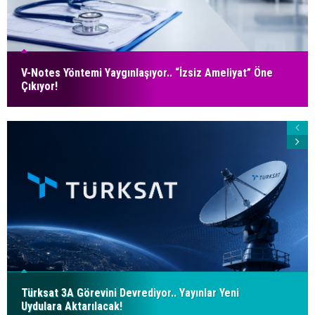
V-Notes Yöntemi Yaygınlaşıyor.. “İzsiz Ameliyat” Öne
Çıkıyor!
Türksat 3A Görevini Devrediyor.. Yayınlar Yeni
Uydulara Aktarılacak!