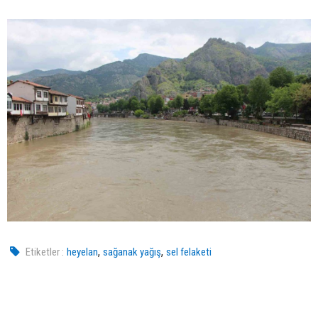
,
,
Etiketler :
heyelan
sağanak yağış
sel felaketi