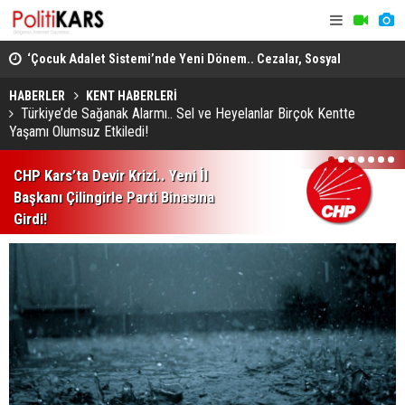
er..
‘Çocuk Adalet Sistemi’nde Yeni Dönem.. Cezalar, Sosyal
Kuzey Marm
İnceleme ve Tedbirler!
Ağır Yaralı
HABERLER
KENT HABERLERİ
Türkiye’de Sağanak Alarmı.. Sel ve Heyelanlar Birçok Kentte
Yaşamı Olumsuz Etkiledi!
1
2
3
4
5
6
7
CHP Kars’ta Devir Krizi.. Yeni İl
Başkanı Çilingirle Parti Binasına
Girdi!