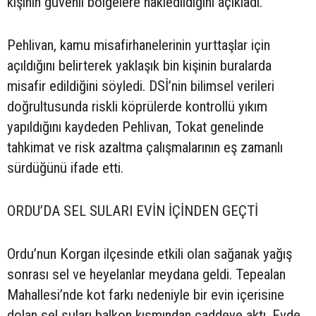
kişinin güvenli bölgelere nakledildiğini açıkladı.
Pehlivan, kamu misafirhanelerinin yurttaşlar için
açıldığını belirterek yaklaşık bin kişinin buralarda
misafir edildiğini söyledi. DSİ’nin bilimsel verileri
doğrultusunda riskli köprülerde kontrollü yıkım
yapıldığını kaydeden Pehlivan, Tokat genelinde
tahkimat ve risk azaltma çalışmalarının eş zamanlı
sürdüğünü ifade etti.
ORDU’DA SEL SULARI EVİN İÇİNDEN GEÇTİ
Ordu’nun Korgan ilçesinde etkili olan sağanak yağış
sonrası sel ve heyelanlar meydana geldi. Tepealan
Mahallesi’nde kot farkı nedeniyle bir evin içerisine
dolan sel suları balkon kısmından caddeye aktı. Evde