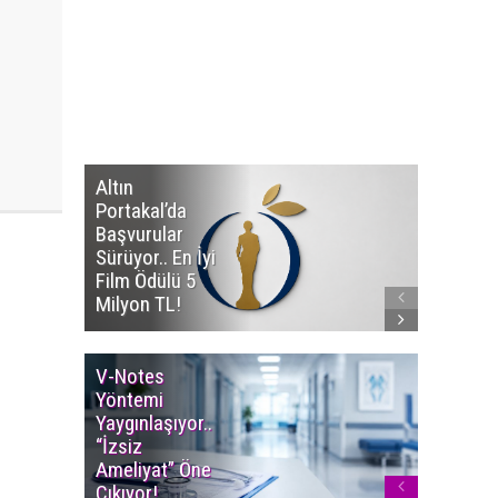
Altın
Manço’
Portakal’da
Mirasçıl
Başvurular
Telif Dav
Sürüyor.. En İyi
Eserleri
Film Ödülü 5
İadesi T
Milyon TL!
Edildi!
V-Notes
Islak M
Yöntemi
Uyarısı..
Yaygınlaşıyor..
Aylarınd
“İzsiz
Enfeksi
Ameliyat” Öne
Riskine 
Çıkıyor!