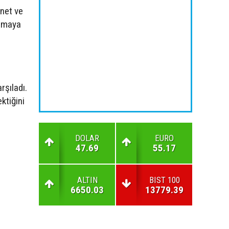
rnet ve
ırmaya
rşıladı.
ktiğini
DOLAR
EURO
47.69
55.17
ALTIN
BIST 100
6650.03
13779.39