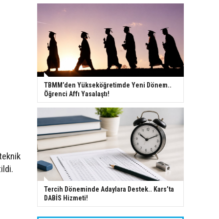
TBMM’den Yükseköğretimde Yeni Dönem..
Öğrenci Affı Yasalaştı!
teknik
ldi.
Tercih Döneminde Adaylara Destek.. Kars’ta
DABİS Hizmeti!