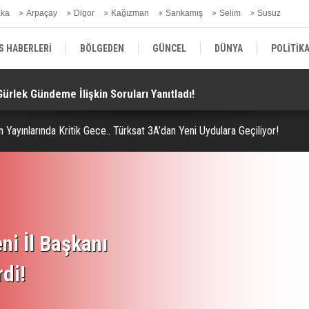
aka
Arpaçay
Digor
Kağızman
Sarıkamış
Selim
Susuz
ars Gündem
S HABERLERİ
BÖLGEDEN
GÜNCEL
DÜNYA
POLİTİK
 Gürlek Gündeme İlişkin Soruları Yanıtladı!
Te
EKONOMİ | FİNANS | OTOMOTİV
KÜLTÜR | SANAT | MAGAZİN
SAĞ
 Yayınlarında Kritik Gece.. Türksat 3A’dan Yeni Uydulara Geçiliyor!
ni İl Başkanı
rdi!