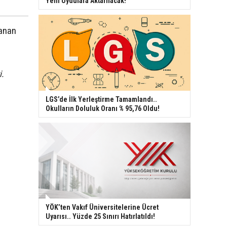
Yeni Uydulara Aktarılacak!
şanan
i.
LGS’de İlk Yerleştirme Tamamlandı..
Okulların Doluluk Oranı % 95,76 Oldu!
YÖK’ten Vakıf Üniversitelerine Ücret
Uyarısı.. Yüzde 25 Sınırı Hatırlatıldı!