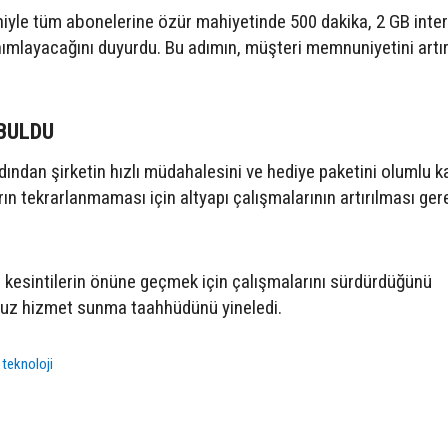
niyle tüm abonelerine özür mahiyetinde 500 dakika, 2 GB inte
anımlayacağını duyurdu. Bu adımın, müşteri memnuniyetini art
BULDU
dından şirketin hızlı müdahalesini ve hediye paketini olumlu ka
rın tekrarlanmaması için altyapı çalışmalarının artırılması gere
ki kesintilerin önüne geçmek için çalışmalarını sürdürdüğünü
unsuz hizmet sunma taahhüdünü yineledi.
,
teknoloji