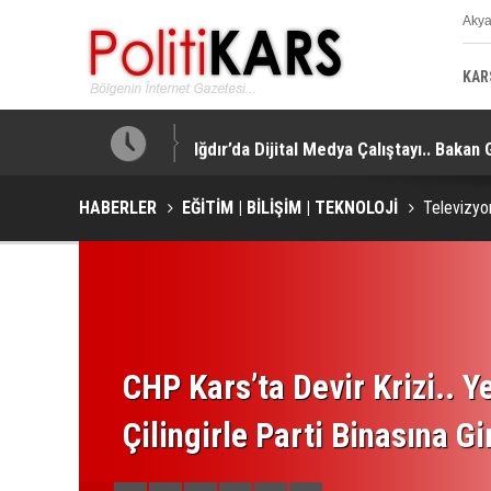
Aky
K
KAR
!
Iğdır’da Dijital Medya Çalıştayı.. Bakan
HABERLER
EĞİTİM | BİLİŞİM | TEKNOLOJİ
Televizyon
CHP Kars’ta Devir Krizi.. Ye
Çilingirle Parti Binasına Gi