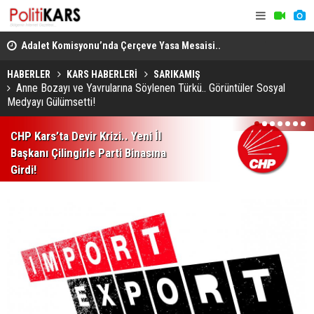
en
Adalet Komisyonu’nda Çerçeve Yasa Mesaisi..
THY, Temmu
Görüşmeler Tartışmalarla Başladı!
HABERLER
KARS HABERLERİ
SARIKAMIŞ
Anne Bozayı ve Yavrularına Söylenen Türkü.. Görüntüler Sosyal
Medyayı Gülümsetti!
1
2
3
4
5
6
7
CHP Kars’ta Devir Krizi.. Yeni İl
Başkanı Çilingirle Parti Binasına
Girdi!