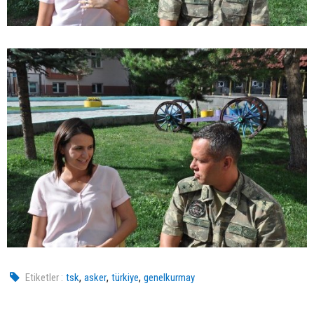
,
,
,
Etiketler :
tsk
asker
türkiye
genelkurmay