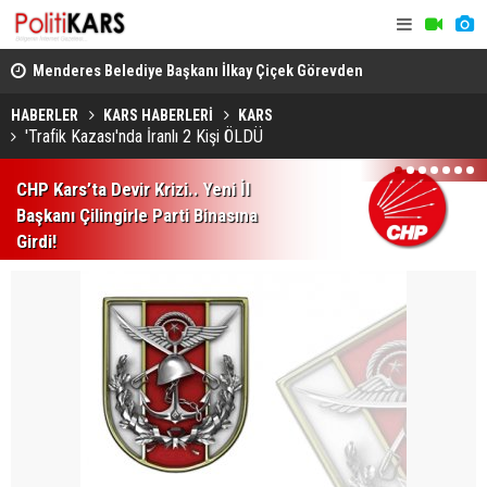
aneye
Menderes Belediye Başkanı İlkay Çiçek Görevden
Kürt Müziği
Uzaklaştırıldı
Önce Hayatı
HABERLER
KARS HABERLERİ
KARS
'Trafik Kazası'nda İranlı 2 Kişi ÖLDÜ
1
2
3
4
5
6
7
CHP Kars’ta Devir Krizi.. Yeni İl
Başkanı Çilingirle Parti Binasına
Girdi!