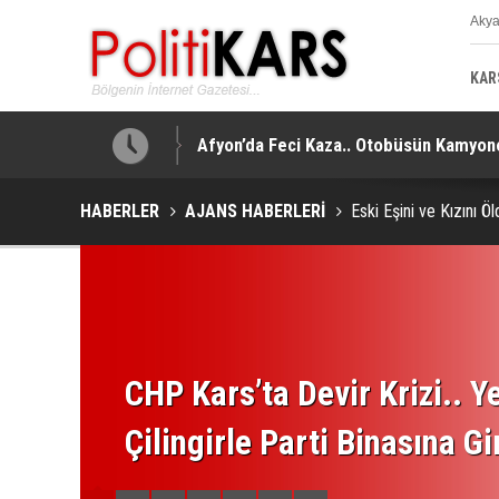
Aky
K
KAR
işi Yaralandı!
Hopa’da ‘Ev Yangını’na Soruşturma.. Ku
HABERLER
AJANS HABERLERİ
Eski Eşini ve Kızını 
CHP Kars’ta Devir Krizi.. Ye
Çilingirle Parti Binasına Gi