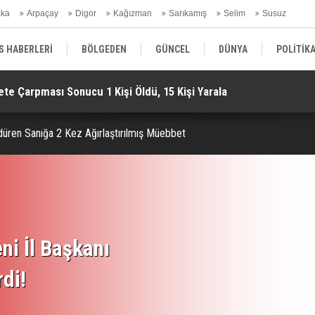
aka
Arpaçay
Digor
Kağızman
Sarıkamış
Selim
Susuz
ars Gündem
S HABERLERİ
BÖLGEDEN
GÜNCEL
DÜNYA
POLİTİK
ndaklama Şüphesiyle 1 Kişi Gözaltına Alındı!
Di
EKONOMİ | FİNANS | OTOMOTİV
KÜLTÜR | SANAT | MAGAZİN
SAĞ
Öldüren Sanığa 2 Kez Ağırlaştırılmış Müebbet
ni İl Başkanı
rdi!