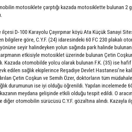
mobilin motosiklete çarptığı kazada motosiklette bulunan 2 
ı.
 ilçesi D-100 Karayolu Çayırpınar köyü Ata Küçük Sanayi Site
 bilgilere göre, C.Y.F. (24) idaresindeki 60 FC 230 plakalı ot
yönüne seyir halindeyken yolun sağında park halinde bulunan
 Çarpmanın etkisiyle motosiklet üzerinde bulunan Çetin Coşku
dı. Kazada otomobilde yolcu olarak bulunan F.K. (35) ise hafif
sevk edilen sağlık ekiplerince Reşadiye Devlet Hastanesi'ne kald
ldırılan Çetin Coşkun ve Semih Özer, doktorların tüm müdahale
ağlık durumunun ise iyi olduğu öğrenildi. Yapılan incelemede 
kazanın meydana gelişinde etkili olduğu tespit edildi. O aracı
e diğer otomobilin sürücüsü C.Y.F. gözaltına alındı. Kazayla ilg