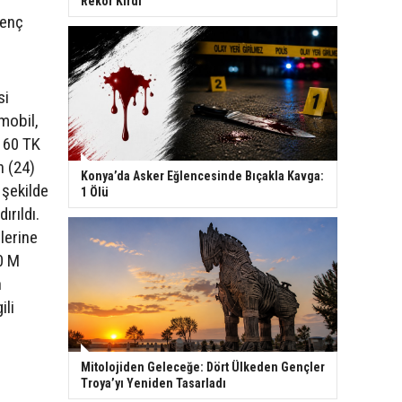
Rekor Kırdı
genç
si
omobil,
 60 TK
n (24)
Konya’da Asker Eğlencesinde Bıçakla Kavga:
 şekilde
1 Ölü
ırıldı.
lerine
60 M
n
ili
Mitolojiden Geleceğe: Dört Ülkeden Gençler
Troya’yı Yeniden Tasarladı