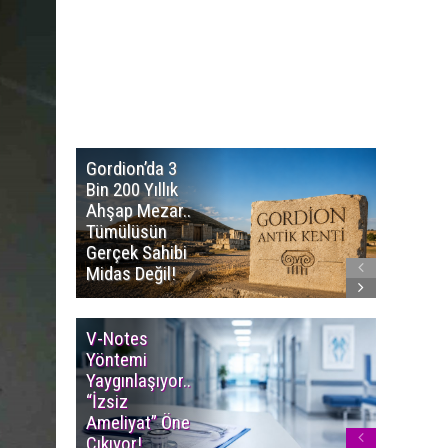
Gordion’da 3
Altın
Bin 200 Yıllık
Portakal
Ahşap Mezar..
Başvuru
Tümülüsün
Sürüyor..
Gerçek Sahibi
Film Ödü
Midas Değil!
Milyon T
V-Notes
Islak M
Yöntemi
Uyarısı..
Yaygınlaşıyor..
Aylarınd
“İzsiz
Enfeksi
Ameliyat” Öne
Riskine 
Çıkıyor!