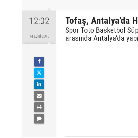
Tofaş, Antalya’da H
12:02
Spor Toto Basketbol Süpe
arasında Antalya’da yapı
14 Eylül 2016