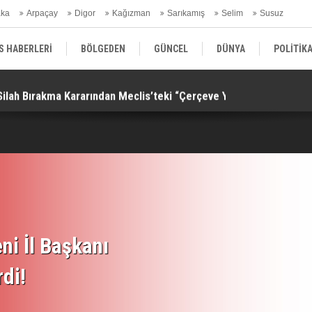
aka
Arpaçay
Digor
Kağızman
Sarıkamış
Selim
Susuz
ars Gündem
S HABERLERİ
BÖLGEDEN
GÜNCEL
DÜNYA
POLİTİK
Silah Bırakma Kararından Meclis’teki “Çerçeve Yasa”na!
Al
EKONOMİ | FİNANS | OTOMOTİV
KÜLTÜR | SANAT | MAGAZİN
SAĞ
ni İl Başkanı
rdi!