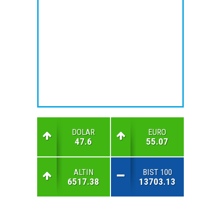
DOLAR
EURO
47.6
55.07
ALTIN
BIST 100
6517.38
13703.13