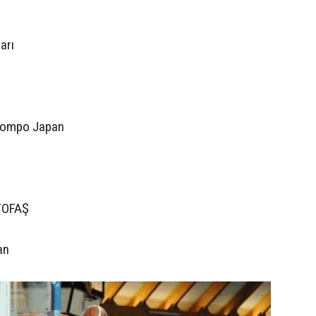
arı
 Sompo Japan
 TOFAŞ
an