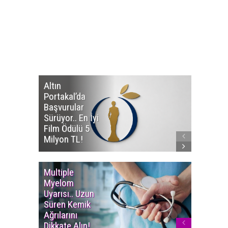
Altın
Manço’
Portakal’da
Mirasçıl
Başvurular
Telif Dav
Sürüyor.. En İyi
Eserleri
Film Ödülü 5
İadesi T
Milyon TL!
Edildi!
Multiple
Yaşam S
Myelom
Uzadı..
Uyarısı.. Uzun
Türkiye’
Süren Kemik
Ortalam
Ağrılarını
Ömür 78,
Dikkate Alın!
Yükseldi