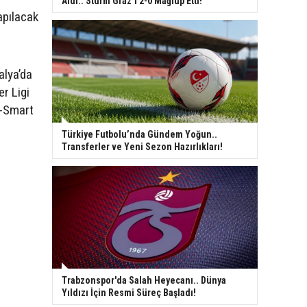
Aldı.. Sturm Graz’ı 2-0 Mağlup Etti!
apılacak
alya’da
r Ligi
A-Smart
Türkiye Futbolu’nda Gündem Yoğun..
Transferler ve Yeni Sezon Hazırlıkları!
Trabzonspor'da Salah Heyecanı.. Dünya
Yıldızı İçin Resmi Süreç Başladı!