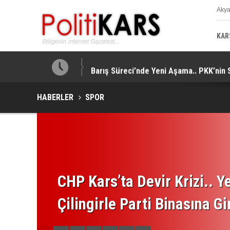
Aky
K
KAR
tti!
Barış Süreci’nde Yeni Aşama.. PKK’nin 
HABERLER
SPOR
CHP Kars’ta Devir Krizi.. Ye
Çilingirle Parti Binasına Gi