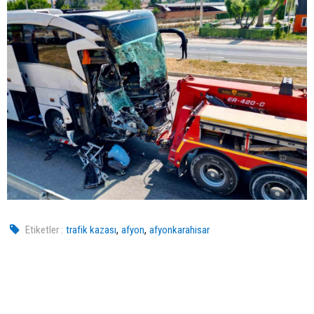
,
,
Etiketler :
trafik kazası
afyon
afyonkarahisar