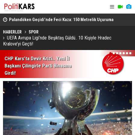
lli
Palandöken Geçidi’nde Feci Kaza: 150 Metrelik Uçuruma
Azerbaycan
Yuvarlandı
Gündemde B
HABERLER
SPOR
UEFA Avrupa Ligi’nde Beşiktaş Güldü.. 10 Kişiyle Hradec
Kralove’yi Geçti!
1
2
3
4
5
6
7
CHP Kars’ta Devir Krizi.. Yeni İl
Başkanı Çilingirle Parti Binasına
Girdi!