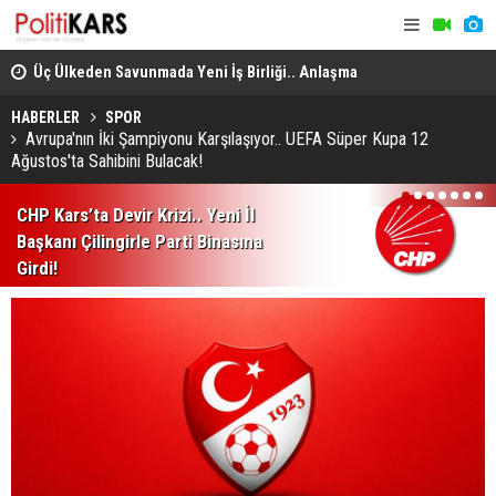
Üç Ülkeden Savunmada Yeni İş Birliği.. Anlaşma
Konya’da A
Mekke'de Düzenlenen Zirvede İmzalandı!
HABERLER
SPOR
Avrupa'nın İki Şampiyonu Karşılaşıyor.. UEFA Süper Kupa 12
Ağustos'ta Sahibini Bulacak!
1
2
3
4
5
6
7
CHP Kars’ta Devir Krizi.. Yeni İl
Başkanı Çilingirle Parti Binasına
Girdi!