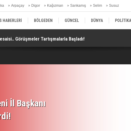
aka
Arpaçay
Digor
Kağızman
Sarıkamış
Selim
Susuz
ars Gündem
S HABERLERİ
BÖLGEDEN
GÜNCEL
DÜNYA
POLİTİK
aisi.. Görüşmeler Tartışmalarla Başladı!
TH
EKONOMİ | FİNANS | OTOMOTİV
KÜLTÜR | SANAT | MAGAZİN
SAĞ
ni İl Başkanı
rdi!