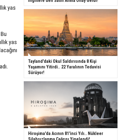
İngiltere’den Satın Alıma Onay Geldi!
llık yas
 Bu
llık yas
lacağını
Tayland'daki Okul Saldırısında 8 Kişi
adı.
Yaşamını Yitirdi.. 22 Yaralının Tedavisi
Sürüyor!
Hiroşima'da Acının 81'inci Yılı.. Nükleer
Silahsızlanma Çağrısı Yinelendi!