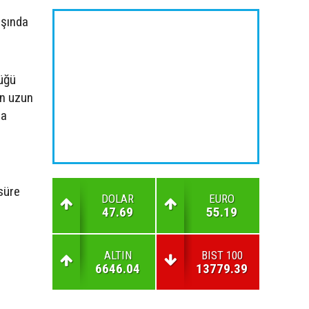
aşında
düğü
en uzun
ma
süre
DOLAR
EURO
47.69
55.19
ALTIN
BIST 100
6646.04
13779.39