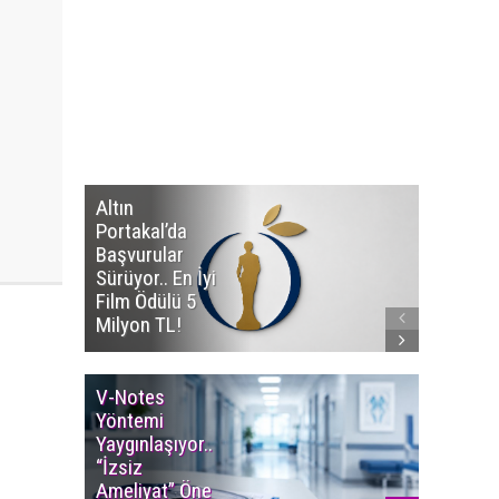
Altın
Manço’
Portakal’da
Mirasçıl
Başvurular
Telif Dav
Sürüyor.. En İyi
Eserleri
Film Ödülü 5
İadesi T
Milyon TL!
Edildi!
V-Notes
Islak M
Yöntemi
Uyarısı..
Yaygınlaşıyor..
Aylarınd
“İzsiz
Enfeksi
Ameliyat” Öne
Riskine 