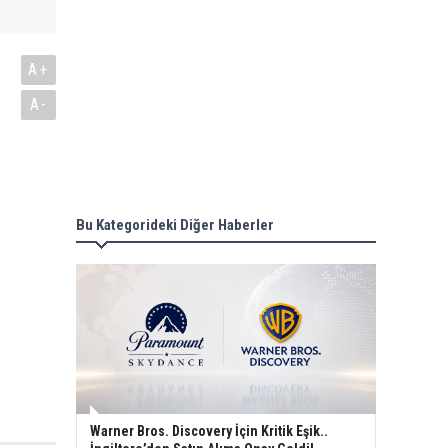
A+
A-
Bu Kategorideki Diğer Haberler
Warner Bros. Discovery İçin Kritik Eşik..