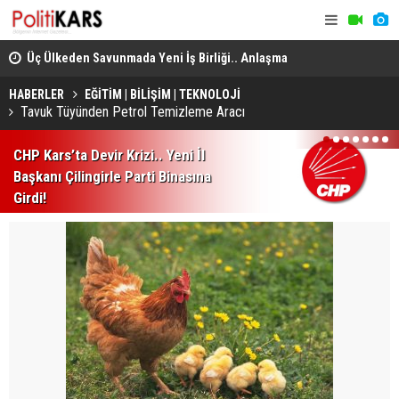
Üç Ülkeden Savunmada Yeni İş Birliği.. Anlaşma
Konya’da A
Mekke'de Düzenlenen Zirvede İmzalandı!
HABERLER
EĞİTİM | BİLİŞİM | TEKNOLOJİ
Tavuk Tüyünden Petrol Temizleme Aracı
1
2
3
4
5
6
7
CHP Kars’ta Devir Krizi.. Yeni İl
Başkanı Çilingirle Parti Binasına
Girdi!