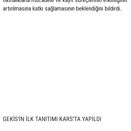
hastalıklarla mücadele ve kayıt süreçlerinin etkinliğinin
artırılmasına katkı sağlamasının beklendiğini bildirdi..
GEKİS'İN İLK TANITIMI KARS'TA YAPILDI