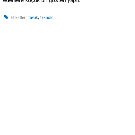
edenlere küçük bir gösteri yaptı.
,
Etiketler :
tavuk
teknoloji