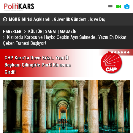
adec
MGK Bildirisi Açıklandı.. Güvenlik Gündemi, İç ve Dış
Domuz Sanı
Politika Başlıkları Değerlendirildi!
HABERLER
KÜLTÜR | SANAT | MAGAZİN
Kızılordu Korosu ve Hayko Cepkin Aynı Sahnede.. Yazın En Dikkat
Çeken Turnesi Başlıyor!
1
2
3
4
5
6
7
CHP Kars’ta Devir Krizi.. Yeni İl
Başkanı Çilingirle Parti Binasına
Girdi!