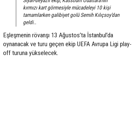
Siyah-beyazlı ekip, Kassoum Ouattara’nın
kırmızı kart görmesiyle mücadeleyi 10 kişi
tamamlarken galibiyet golü Semih Kılıçsoy’dan
geldi..
Eşleşmenin rövanşı 13 Ağustos’ta İstanbul’da
oynanacak ve turu geçen ekip UEFA Avrupa Ligi play-
off turuna yükselecek.