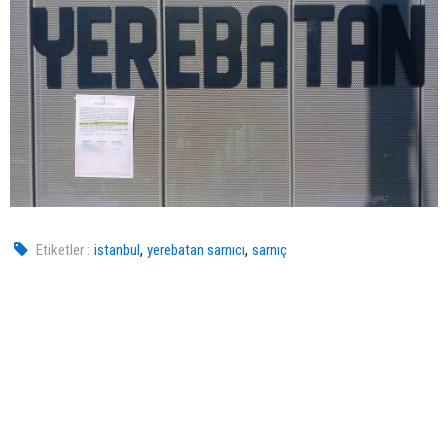
,
,
Etiketler :
istanbul
yerebatan sarnıcı
sarnıç