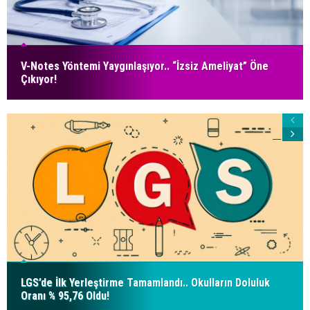
V-Notes Yöntemi Yaygınlaşıyor.. “İzsiz Ameliyat” Öne
Çıkıyor!
LGS’de İlk Yerleştirme Tamamlandı.. Okulların Doluluk
Oranı % 95,76 Oldu!