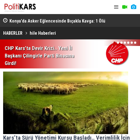
.
Konya’da Asker Eğlencesinde Bıçakla Kavga: 1 Ölü
KATSO, Alma
İnşaat Sek
HABERLER
hile Haberleri
1
2
3
4
5
6
7
CHP Kars’ta Devir Krizi.. Yeni İl
Başkanı Çilingirle Parti Binasına
Girdi!
Kars’ta Sürü Yönetimi Kursu Başladı.. Verimlilik İçin