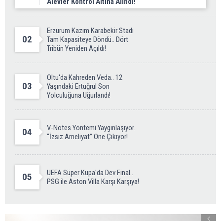
Alevler Kontrol Altına Alındı!
Erzurum Kazım Karabekir Stadı
02
Tam Kapasiteye Döndü.. Dört
Tribün Yeniden Açıldı!
Oltu'da Kahreden Veda.. 12
03
Yaşındaki Ertuğrul Son
Yolculuğuna Uğurlandı!
V-Notes Yöntemi Yaygınlaşıyor..
04
“İzsiz Ameliyat” Öne Çıkıyor!
UEFA Süper Kupa'da Dev Final..
05
PSG ile Aston Villa Karşı Karşıya!