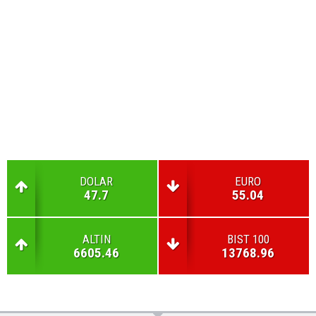
DOLAR
EURO
47.7
55.04
ALTIN
BIST 100
6605.46
13768.96