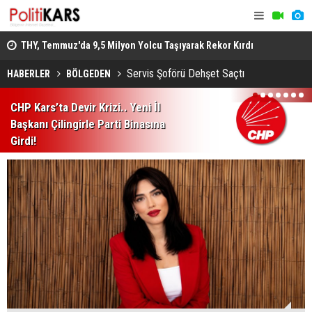
THY, Temmuz'da 9,5 Milyon Yolcu Taşıyarak Rekor Kırdı
Iğdır’da Di
İlişkin Soru
Servis Şoförü Dehşet Saçtı
HABERLER
BÖLGEDEN
1
2
3
4
5
6
7
CHP Kars’ta Devir Krizi.. Yeni İl
Başkanı Çilingirle Parti Binasına
Girdi!