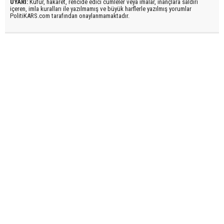
UYARI:
Küfür, hakaret, rencide edici cümleler veya imalar, inançlara saldırı
içeren, imla kuralları ile yazılmamış ve büyük harflerle yazılmış yorumlar
PolitiKARS.com tarafından onaylanmamaktadır.