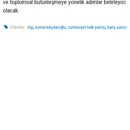
ve toplumsal bütünleşmeye yönelik adımlar belirleyici
olacak.
,
,
,
Etiketler :
chp
kemal kılıçdaroğlu
cumhuriyet halk partisi
barış süreci