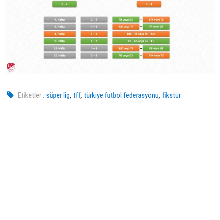
,
,
,
Etiketler :
süper lig
tff
türkiye futbol federasyonu
fikstür