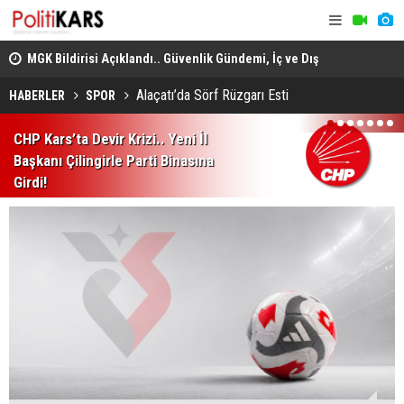
adec
MGK Bildirisi Açıklandı.. Güvenlik Gündemi, İç ve Dış
Domuz Sanı
Politika Başlıkları Değerlendirildi!
Alaçatı’da Sörf Rüzgarı Esti
HABERLER
SPOR
1
2
3
4
5
6
7
CHP Kars’ta Devir Krizi.. Yeni İl
Başkanı Çilingirle Parti Binasına
Girdi!