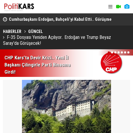
Cumhurbaşkanı Erdoğan, Bahçeli’yi Kabul Etti.. Görüşme
Iğdır'da Te
Basına Kapalı Gerçekleştirildi!
Bölgelerind
HABERLER
GÜNCEL
F-35 Dosyası Yeniden Açılıyor.. Erdoğan ve Trump Beyaz
Saray'da Görüşecek!
1
2
3
4
5
6
7
CHP Kars’ta Devir Krizi.. Yeni İl
Başkanı Çilingirle Parti Binasına
Girdi!