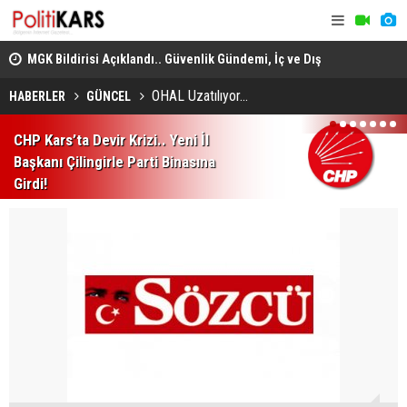
adec
MGK Bildirisi Açıklandı.. Güvenlik Gündemi, İç ve Dış
Domuz Sanı
Politika Başlıkları Değerlendirildi!
OHAL Uzatılıyor...
HABERLER
GÜNCEL
1
2
3
4
5
6
7
CHP Kars’ta Devir Krizi.. Yeni İl
Başkanı Çilingirle Parti Binasına
Girdi!