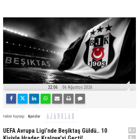
22:06
06 Ağustos 2026
Ajanslar
Haber Kaynağı
UEFA Avrupa Ligi’nde Beşiktaş Güldü.. 10
A+
Kişiyle Hradec Kralove’yi Geçti!
A-